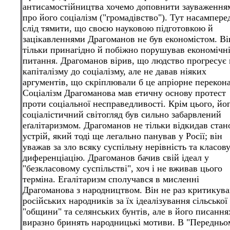
антисамостійництва хочемо доповнити зауваження
про його соціалізм ("громадівство"). Тут насампере
слід тямити, що своєю науковою підготовкою й
зацікавленнями Драгоманов не був економістом. Ві
тільки принагідно й побіжно порушував економічн
питання. Драгоманов вірив, що людство прогресує 
капіталізму до соціалізму, але не давав ніяких
аргументів, що скріплювали б це апріорне перекон
Соціалізм Драгоманова мав етичну основу протест
проти соціальної несправедливості. Крім цього, йо
соціалістичний світогляд був сильно забарвлений
еґалітаризмом. Драгоманов не тільки відкидав ста
устрій, який тоді ще легально панував у Росії; він
уважав за зло всяку суспільну нерівність та класов
диференціацію. Драгоманов бачив свій ідеал у
"безкласовому суспільстві", хоч і не вживав цього
терміна. Егалітаризм сполучався в мисленні
Драгоманова з народництвом. Він не раз критикува
російських народників за їх ідеалізування сільської
"общини" та селянських бунтів, але в його писання
виразно бринять народницькі мотиви. В "Передньо