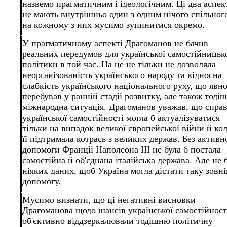
назвемо прагматичним і ідеологічним. Ці два аспек
не мають внутрішньо один з одним нічого спільного
на кожному з них мусимо зупинитися окремо.
У прагматичному аспекті Драгоманов не бачив
реальних передумов для української самостійницьк
політики в той час. На це
не тільки не дозволяла
неорганізованість українського народу та відносна
слабкість українського національного руху, що явн
перебував у ранній стадії розвитку, але також тоді
міжнародна ситуація. Драгоманов уважав, що спра
української самостійності могла б актуалізуватися
тільки на випадок великої європейської війни й ко
її підтримала котрась з великих держав. Без активн
допомоги Франції Наполеона III не була б постала
самостійна й об'єднана італійська держава. Але не 
ніяких даних, щоб Україна могла дістати таку зов
допомогу.
Мусимо визнати, що ці негативні висновки
Драгоманова щодо шансів української самостійност
об'єктивно віддзеркалювали тодішню політичну