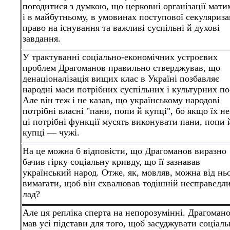
погодитися з думкою, що церковні організації мати
і в майбутньому, в умовинах поступової секуляризац
право на існування та важливі суспільні й духові
завдання.
У трактуванні соціально-економічних устроєвих
проблем Драгоманов правильно стверджував, що
денаціоналізація вищих клас в Україні позбавляє
народні маси потрібних суспільних і культурних по
Але він теж і не казав, що українському народові
потрібні власні "пани, попи й купці", бо якщо їх не
ці потрібні функції мусять виконувати пани, попи 
купці — чужі.
На це можна б відповісти, що Драгоманов виразно
бачив гірку соціальну кривду, що її зазнавав
український народ. Отже, як, мовляв, можна від нь
вимагати, щоб він схвалював тодішній несправедл
лад?
Але ця репліка сперта на непорозумінні. Драгоман
мав усі підстави для того, щоб засуджувати соціаль