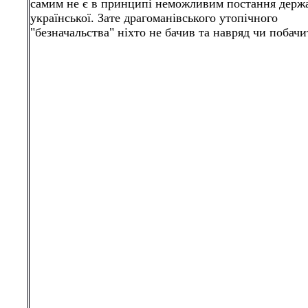
самим не є в принципі неможливим постання держ
української. Зате драгоманівського утопічного
"безначальства" ніхто не бачив та навряд чи побачи