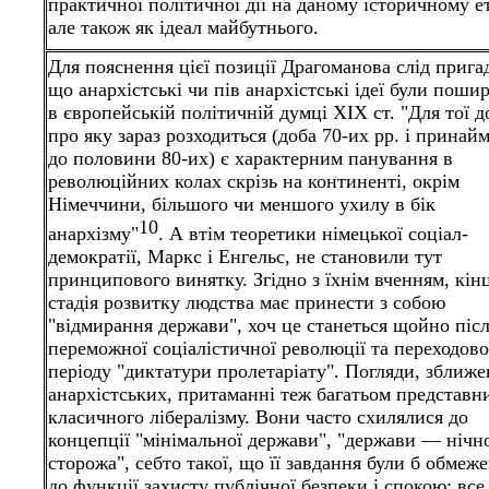
практичної політичної дії на даному історичному ет
але також як ідеал майбутнього.
Для пояснення цієї позиції Драгоманова слід прига
що анархістські чи пів анархістські ідеї були поши
в європейській політичній думці XIX ст. "Для тої д
про яку зараз розходиться (доба 70-их рр. і принай
до половини 80-их) є характерним панування в
революційних колах скрізь на континенті, окрім
Німеччини, більшого чи меншого ухилу в бік
10
анархізму"
. А втім теоретики німецької соціал-
демократії, Маркс і Енгельс, не становили тут
принципового винятку. Згідно з їхнім вченням, кін
стадія розвитку людства має принести з собою
"відмирання держави", хоч це станеться щойно піс
переможної соціалістичної революції та переходово
періоду "диктатури пролетаріату". Погляди, зближе
анархістських, притаманні теж багатьом представн
класичного лібералізму. Вони часто схилялися до
концепції "мінімальної держави", "держави — нічн
сторожа", себто такої, що її завдання були б обмеже
до функції захисту публічної безпеки і спокою; все