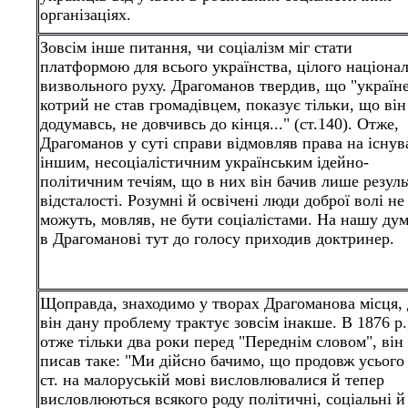
організаціях.
Зовсім інше питання, чи соціалізм міг стати
платформою для всього українства, цілого націона
визвольного руху. Драгоманов твердив, що "україн
котрий не став громадівцем, показує тільки, що він
додумавсь, не довчивсь до кінця..." (ст.140). Отже,
Драгоманов у суті справи відмовляв права на існу
іншим, несоціалістичним українським ідейно-
політичним течіям, що в них він бачив лише резуль
відсталості. Розумні й освічені люди доброї волі не
можуть, мовляв, не бути соціалістами. На нашу дум
в Драгоманові тут до голосу приходив доктринер.
Щоправда, знаходимо у творах Драгоманова місця, 
він дану проблему трактує зовсім інакше. В 1876 р.
отже тільки два роки перед "Переднім словом", він
писав таке: "Ми дійсно бачимо, що продовж усього
ст. на малоруській мові висловлювалися й тепер
висловлюються всякого роду політичні, соціальні й