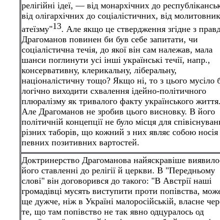
релігійні ідеї, — від монархічних до республікансь
від олігархічних до соціалістичних, від молитовник
13
атеїзму"
. Але якщо це ствердження згідне з прав
Драгоманов повинен би був себе запитати, чи
соціалістична течія, до якої він сам належав, мала
шанси поглинути усі інші українські течії, напр.,
консервативну, клерикальну, ліберальну,
націоналістичну тощо? Якщо ні, то з цього мусіло 
логічно виходити схвалення ідейно-політичного
плюралізму як тривалого факту українського життя
Але Драгоманов не зробив цього висновку. В його
політичній концепції не було місця для співіснуван
різних таборів, що кожний з них являє собою носія
певних позитивних вартостей.
Доктринерство Драгоманова найяскравіше
виявило
його ставленні до релігії й церкви. В "Передньому
слові" він договорився до такого: "В Австрії наші
громадівці мусять виступити проти попівства, мож
ще дужче, ніж в Україні малоросійській, власне чер
те, що там попівство не так явно одцуралось од