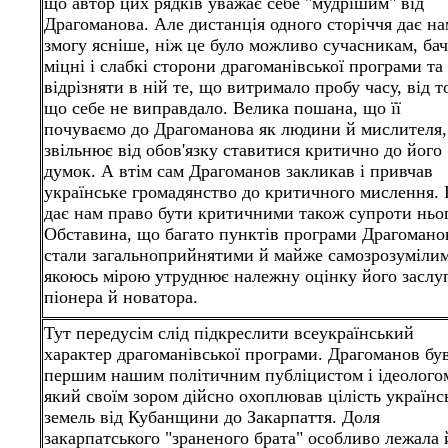
що автор цих рядків уважає себе "мудрішим" від
Драгоманова. Але дистанція одного сторіччя дає на
змогу ясніше, ніж це було можливо сучасникам, ба
міцні і слабкі сторони драгоманівської програми та
відрізняти в ній те, що витримало пробу часу, від т
що себе не виправдало. Велика пошана, що її
почуваємо до Драгоманова як людини й мислителя,
звільнює від обов'язку ставитися критично до його
думок. А втім сам Драгоманов закликав і привчав
українське громадянство до критичного мислення.
дає нам право бути критичними також супроти ньо
Обставина, що багато пунктів програми Драгомано
стали загальноприйнятими й майже самозрозуміли
якоюсь мірою утруднює належну оцінку його заслуг
піонера й новатора.
Тут передусім слід підкреслити всеукраїнський
характер драгоманівської програми. Драгоманов бу
першим нашим політичним публіцистом і ідеолого
який своїм зором дійсно охоплював цілість українс
земель від Кубанщини до
Закарпаття. Доля
закарпатського "зраненого брата" особливо лежала