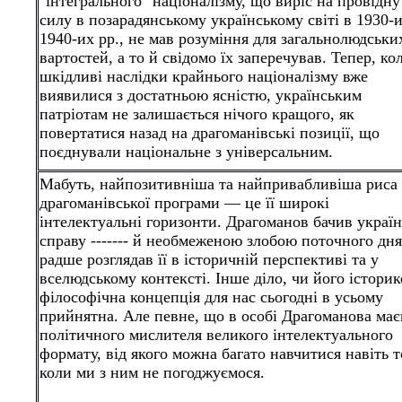
"інтегрального" націоналізму, що виріс на провідну
силу в позарадянському українському світі в 1930-и
1940-их рр., не мав розуміння для загальнолюдськи
вартостей, а то й свідомо їх заперечував. Тепер, ко
шкідливі наслідки крайнього націоналізму вже
виявилися з достатньою ясністю, українським
патріотам не залишається нічого кращого, як
повертатися назад на драгоманівські позиції, що
поєднували національне з універсальним.
Мабуть, найпозитивніша та найпривабливіша риса
драгоманівської програми — це її широкі
інтелектуальні горизонти. Драгоманов бачив украї
справу
-------
й необмежен
ою
злоб
ою
поточного дня
радше розглядав її в історичній перспективі та у
вселюдському контексті. Інше діло, чи його історик
філософічна концепція для нас сьогодні в усьому
прийнятна. Але певне, що в особі Драгоманова ма
політичного мислителя великого інтелектуального
формату, від якого можна багато навчитися навіть т
коли ми з ним не погоджуємося.