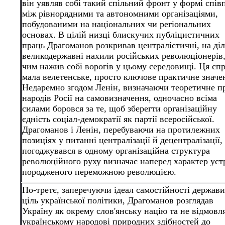
він уявляв собі такий спільний фронт у формі спів
між рівнорядними та автономними організаціями,
побудованими на національних чи регіональних
основах. В цілій низці блискучих публіцистичних
праць Драгоманов розкривав централістичні, на діл
великодержавні нахили російських революціонерів
чим нажив собі ворогів у цьому середовищі. Ця сп
мала велетенське, просто ключове практичне значе
Недаремно згодом Ленін, визначаючи теоретичне п
народів Росії на самовизначення, одночасно всіма
силами боровся за те, щоб зберегти організаційну
єдність соціал-демократії як
партії всеросійської.
Драгоманов і Ленін, перебуваючи на протилежних
позиціях у питанні централізації й децентралізації,
погоджувався в одному організаційна структура
революційного руху визначає наперед характер уст
породженого переможною революцією.
По-третє, заперечуючи ідеал самостійності держави
ціль української політики, Драгоманов розглядав
Україну як окрему слов'янську націю та не відмовл
українському народові природних здібностей до