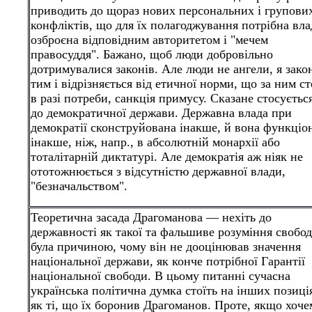
приводить до щораз нових персональних і групови
конфліктів, що для їх полагоджування потрібна вла
озброєна відповідним авторитетом і "мечем
правосуддя". Бажано, щоб люди добровільно
дотримувалися законів. Але люди не ангели, я зако
тим і відрізняється від етичної норми, що за ним ст
в разі потреби, санкція примусу. Сказане стосується
до демократичної держави. Державна влада при
демократії
сконструйована інакше, й вона функціо
інакше, ніж, напр., в абсолютній монархії або
тоталітарній диктатурі. Але демократія аж ніяк не
ототожнюється з відсутністю державної влади,
"безначальством".
Теоретична засада Драгоманова — нехіть до
державності як такої та фальшиве розуміння свобо
була причиною, чому він не дооцінював значення
національної держави, як конче потрібної Гарантії
національної свободи. В цьому питанні сучасна
українська політична думка стоїть на інших позиці
як ті, що їх боронив Драгоманов. Проте, якщо хоче