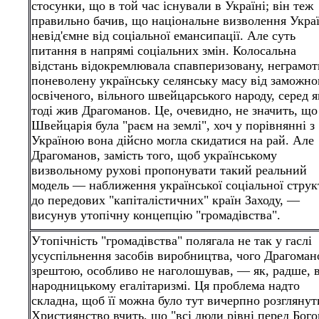
стосунки, що в той час існували в Україні; він теж
правильно бачив, що національне визволення Укра
невід'ємне від соціальної емансипації. Але суть
питання в напрямі соціальних змін. Колосальна
відстань відокремлювала спавперизовану, неграмот
поневолену українську селянську масу від заможно
освіченого, вільного швейцарського народу, серед я
тоді жив Драгоманов. Це, очевидно, не значить, що
Швейцарія була "раєм на землі", хоч у порівнянні з
Україною вона дійсно могла скидатися на рай. Але
Драгоманов, замість того, щоб українському
визвольному рухові пропонувати такий реальний
модель — наближення української соціальної стру
до передових "капіталістичних" країн Заходу, —
висунув утопічну концепцію "громадівства".
Утопічність "громадівства" полягала не так у гаслі
усуспільнення засобів виробництва, чого Драгоман
зрештою, особливо не наголошував, — як, радше, 
народницькому егалітаризмі. Ця проблема надто
складна, щоб її можна було тут вичерпно розглянут
Християнство вчить, що "всі люди рівні перед Бого