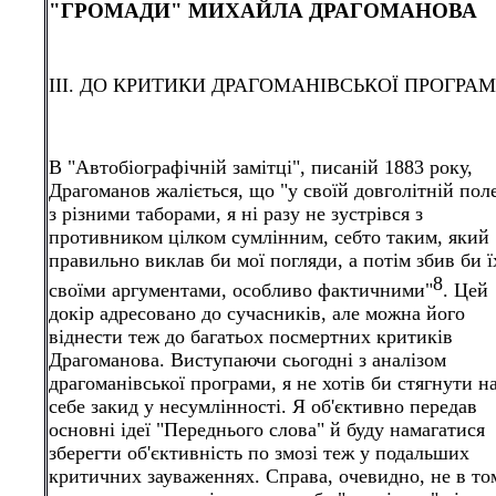
"ГРОМАДИ" МИХАЙЛА ДРАГОМАНОВА
III. ДО КРИТИКИ ДРАГОМАНІВСЬКОЇ ПРОГРА
В "Автобіографічній замітці", писаній 1883 року,
Драгоманов жаліється, що "у своїй довголітній пол
з різними таборами, я ні разу не зустрівся з
противником цілком сумлінним, себто таким, який
правильно виклав би мої погляди, а потім збив би ї
8
своїми аргументами, особливо фактичними"
. Цей
докір адресовано до сучасників, але можна його
віднести теж до багатьох посмертних критиків
Драгоманова. Виступаючи сьогодні з аналізом
драгоманівської програми, я не хотів би стягнути н
себе закид у несумлінності. Я об'єктивно передав
основні ідеї "Переднього слова" й буду намагатися
зберегти об'єктивність по змозі теж у подальших
критичних зауваженнях. Справа, очевидно, не в то