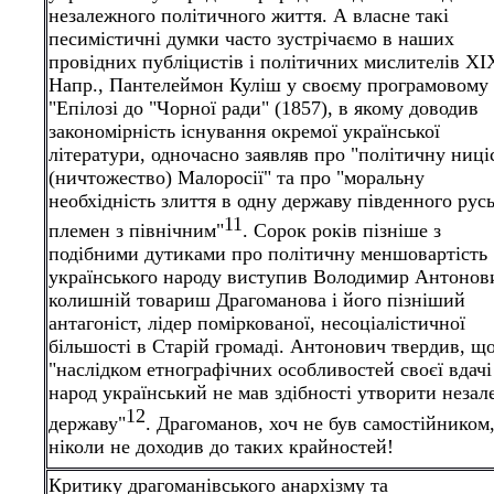
незалежного політичного життя. А власне такі
песимістичні думки часто зустрічаємо в наших
провідних публіцистів і політичних мислителів XIX
Напр., Пантелеймон Куліш у своєму програмовому
"Епілозі до "Чорної ради" (1857), в якому доводив
закономірність існування окремої української
літератури, одночасно заявляв про "політичну ниці
(ничтожество) Малоросії" та про "моральну
необхідність злиття в одну державу південного рус
11
племен з північним"
. Сорок років пізніше з
подібними дутиками про політичну меншовартість
українського народу виступив Володимир Антонов
колишній товариш Драгоманова і його пізніший
антагоніст, лідер поміркованої, несоціалістичної
більшості в Старій громаді. Антонович твердив, щ
"наслідком етнографічних особливостей своєї вдачі
народ український не мав здібності утворити неза
12
державу"
. Драгоманов, хоч не був самостійником
ніколи не доходив до таких крайностей!
Критику драгоманівського анархізму та