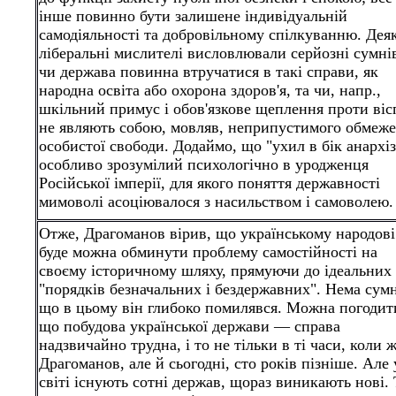
інше повинно бути залишене індивідуальній
самодіяльності та добровільному спілкуванню. Деяк
ліберальні мислителі висловлювали серйозні сумні
чи держава повинна втручатися в такі справи, як
народна освіта або охорона здоров'я, та чи, напр.,
шкільний примус і обов'язкове щеплення проти віс
не являють собою, мовляв, неприпустимого обмеж
особистої свободи. Додаймо, що "ухил в бік анархі
особливо зрозумілий психологічно в уродженця
Російської імперії, для якого поняття державності
мимоволі асоціювалося з насильством і самоволею.
Отже, Драгоманов вірив, що українському народові
буде можна обминути проблему самостійності на
своєму історичному шляху, прямуючи до ідеальних
"порядків безначальних і бездержавних". Нема сумн
що в цьому він глибоко помилявся. Можна погодит
що побудова української держави — справа
надзвичайно трудна, і то не тільки в ті часи, коли 
Драгоманов, але й сьогодні, сто років пізніше. Але 
світі існують сотні держав, щораз виникають нові.