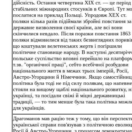
дійсність. Остання четвертина XIX ст. — це період
стабільних міжнародних стосунків в Європі. Тут м
послатися на приклад Польщі. Упродовж ХЕХ ст.
поляки кілька разів підіймали збройні повстання за
державне визволення своєї країни, але всі вони
скінчилися невдало. Після поразки повстання 1863 
поляки відмовилися від таких безвиглядних пориві
що коштували велетенських жертв і погіршили
політичне становище народу. В наступні десятиріч
польське суспільство вповні перейшло на платфор
т.зв. "органічної праці", себто всебічної розбудови
національного життя в межах трьох імперій, Росії,
Австро-Угорщини й Німеччини. Якщо самостійниц
політика була тоді не під силу полякам, що напевне
стояли на вищому щаблі національного розвитку, н
українці, та посідали свіжі й міцні державницькі
традиції, — то тим менше була така політика можл
для українців.
Драгоманов мав рацію теж у тому, що він перспект
української справи пов'язував з політичною еволю
Росії й Австро-Угорщини, з процесом демократизац