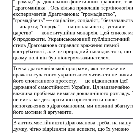
"Громаді" ра-дикальний фонетичний правопис, т.зв
"драгоманівка". Ось кілька прикладів термінологіч
експериментів Драгоманова: "громадівство",
"громадівець" — соціалізм, соціаліст; "безначальст
— анархія; "порода" — національність; "уставне
царство" — конституційна монархія. Цей список м
б продовжити. Українськомовний публіцистичний
стиль Драгоманова справляє враження певної
кострубатості, але це природний наслідок того, що 
цьому полі він був піонером-зачинателем.
Точка драгоманівської програми, яка не може не
вражати сучасного українського читача та не викл
його спонтанного протесту, — це відкинення ідеї
державної самостійності України. Ця надзвичайно
важлива проблема вимагає докладнішого розгляду. 
не вистачає декларативно проголосити наше
непогодження з Драгомановим, ми повинні збагнут
його мотиви й аргументи.
В антисамостійництві Драгоманова треба, на нашу
думку, чітко відрізняти два аспекти, що їх умовно