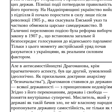
цих держав. Пізніші події потвердили правильність
його прогнозу. На Наддніпрянщині українство вий
з підпілля й почало поростати в силу лише після
революції 1905 р., яка скасувала Емський указ та
частково обмежила царське самодержавство. В
Галичині переломною подією була реформа виборч
закону в 1907 р., що встановила загальне й
безпосереднє голосування до віденського парламент
Тільки з цього моменту австрійський уряд почав
рахуватися з українцями, як реальним силовим
фактором.
Але в антисамостійництві Драгоманова, крім
прагматичного аспекту, був ще другий, зумовлений
ідеологічно. Як прихильник доктрини анархізму
("безначальства"), Драгоманов ставився до державн
— всякої державності — з принциповим недовір'ям
Згідно з його переконанням, держава і свобода —
поняття внутрішньо суперечні. Мислитель, який у
державі як такій бачив зло, не міг власному народо
пропонувати державну самостійність, не тільки як 