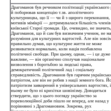
Драгоманов був речником політизації українського
й поборював концепцію т.зв. аполітичного
культурницва, що її — чи й з щирого переконання, 
мотивів мімікрії — дотримувалася більшість членів
київської Старої громади. Це, очевидно, не значить
Драгоманов, що й сам був визначним ученим, не м
розуміння для культурних вартостей. Але він зовсі
правильно думав, що культурне життя не може
розвиватися нормально, коли нація позбавлена
політичної свободи. При цьому, однак, — і це дуже
важливе, — він органічно сполучав національне
визволення з боротьбою за людські права,
демократичний політичний лад і соціальну
справедливість. Драгоманов був гарячим українськ
патріотом, але він не робив з нації земного бога. Й
патріотизм заякорений в універсальних вартостях, і
ньому не було ні крихітки шовінізму. Доводиться
ствердити, що з цього погляду українство за
пореволюційної доби пішло не вперед, але назад у
порівнянні з Драгомановим. Зокрема, рух