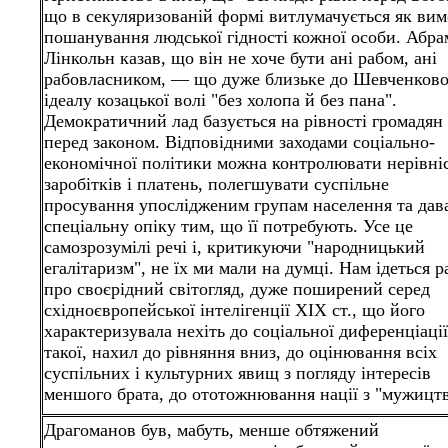
що в секуляризованій формі витлумачується як вим
пошанування людської гідності кожної особи. Абра
Лінкольн казав, що він не хоче бути ані рабом, ані
рабовласником, — що дуже близьке до Шевченково
ідеалу козацької волі "без холопа й без пана".
Демократичний лад базується на рівності громадян
перед законом. Відповідними заходами соціально-
економічної політики можна контролювати нерівні
заробітків і платень, полегшувати суспільне
просування упослідженим групам населення та дав
спеціальну опіку тим, що її потребують. Усе це
самозрозумілі речі і, критикуючи "народницький
егалітаризм", не їх ми мали на думці. Нам ідеться 
про своєрідний світогляд, дуже поширений серед
східноєвропейської інтелігенції XIX ст., що його
характеризувала нехіть до соціальної диференціації
такої, нахил до рівняння вниз, до оцінювання всіх
суспільних і культурних явищ з погляду інтересів
меншого брата, до ототожнювання нації з
"мужицтв
Драгоманов був, мабуть, менше обтяжений