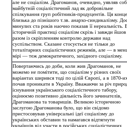
але не соціалізм. Драгоманов, очевидно, уявляв соб
майбутній соціалістичний лад як добровільне
спілкування груп робітників-продуцентів. Ця конц
близька до пізнішого т.зв. анархо-синдикалізму. До
минулих ста років наочно показав її нереальність. 
історичній практиці соціалізм скрізь і завжди йшов
разом із скріпленням контролю держави над
суспільством. Сказане стосується не тільки до
тоталітарних соціалістичних режимів, але — в мен
мірі — теж демократичного, західного соціалізму.
Повертаючись до доби, коли жив Драгоманов, не
можемо не помітити, що
соціалізм у різних своїх
варіантах ширився тоді по цілій Європі, а в 1870-их
почав проникати в Україну. Вважаючи за річ приро
існування українського соціалістичного табору,
оцінюємо позитивно діяльність його зачинателів,
Драгоманова та товаришів. Великою історичною
заслугою Драгоманова було, що він свідомо
пристосовував універсальні ідеї соціалізму до
українських обставин та намагався відтягнути
українців від участи в російських соціалістичних