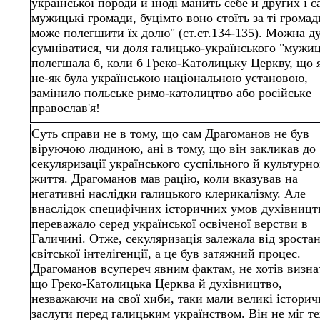
української породи й іноді манить себе й других і с
мужицькі громади, буцімто воно стоїть за ті громад
може полегшити їх долю" (ст.ст.134-135). Можна д
сумніватися, чи доля галицько-українського "мужи
полегшала б, коли б Греко-Католицьку Церкву, що 
не-як була українською національною установою,
замінило польське римо-католицтво або російське
православ'я!
Суть справи не в тому, що сам Драгоманов не був
віруючою людиною, ані в тому, що він закликав до
секуляризації українського суспільного й культурно
життя. Драгоманов мав рацію, коли вказував на
негативні наслідки галицького клерикалізму. Але
внаслідок специфічних історичних умов духівницт
переважало серед української освіченої верстви в
Галичині. Отже, секуляризація залежала від зроста
світської інтелігенції, а це був затяжний процес.
Драгоманов всупереч явним фактам, не хотів визна
що Греко-Католицька Церква й духівництво,
незважаючи на свої хиби, таки мали великі історич
заслуги перед галицьким українством. Він не міг т