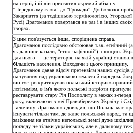
на серці, і їй він присвятив окремий абзац у
"Передньому слові" до "Громади". До болючої про
Закарпаття (за тодішньою термінологією, Угорської
Русі) Драгоманов повертався не раз і в інших своїх
творах.
З цим пов'язується інша, споріднена справа.
Драгоманов послідовно обстоював т.зв. етнічний (а
як давніше казали, "етнографічний") принцип. Укр
для нього — це територія, на якій українці становл
більшість населення. Виходячи з цього принципу,
Драгоманов давав відсіч претензіям наших сусідів 
панування над українською землею й народом. Зок
він гостро критикував польський історико-правний
легітимізм, в ім'я якого польські патріоти прагнули
реставрувати стару Річ Посполиту в межах з-перед
року, включаючи в неї Правобережну Україну і Схі
Галичину. Драгоманов доводив, що Польща має пр
існувати тільки там, де живе польський народ, та 
зазіхання на етнічно непольські землі дуже шкідлив
погляду не тільки українських, але в дальшому теж 
польських національних інтересів. Досвід наступн