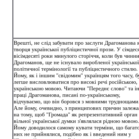
Врешті, не слід забувати про заслуги Драгоманова 
творця української публіцистичної прози. У сімдеся
вісімдесяті роки минулого сторіччя, коли був чинн
Драгоманов, ще не існувало виробленої української
політичної термінології та публіцистичного стилю.
Йому, як і іншим "свідомим" українцям того часу, б
легше висловлюватися про високі речі російською,
українською мовою. Читаючи "Переднє слово" та і
праці Драгоманова, писані по-українському,
відчуваємо, що він боровся з мовними труднощами
Але йому, очевидно, з принципових причин залежа
на тому, щоб "Громада" як репрезентативний орган
вільної української думки з'являлася рідною мовою.
Йому доводилося самому кувати терміни, що багато
них не прийнялися, подібно як і введений ним у