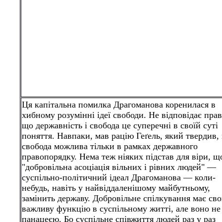
Ця капітальна помилка Драгоманова коренилася в
хибному розумінні ідеї свободи. Не відповідає прав
що державність і свобода це суперечні в своїй суті
поняття. Навпаки, мав рацію Геґель, який твердив,
свобода можлива тільки в рамках державного
правопорядку. Нема теж ніяких підстав для віри, щ
"добровільна асоціація вільних і рівних людей" —
суспільно-політичний ідеал Драгоманова — коли-
небудь, навіть у найвіддаленішому майбутньому,
замінить державу. Добровільне спілкування має св
важливу функцію в суспільному житті, але воно не
панацеєю. Бо суспільне співжиття людей раз у раз