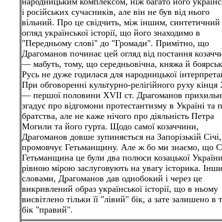
народницьким комплексом, ніж багато його україн
і російських сучасників, але він не був від нього
вільний. Про це свідчить, між іншим, синтетичний
огляд української історії, що його знаходимо в
"Передньому слові" до "Громади". Примітно, що
Драгоманов починає цей огляд від постання козачч
— мабуть, тому, що середньовічна, княжа й боярсь
Русь не дуже годилася для народницької інтерпретац
При обговоренні культурно-релігійного руху кінця
— першої половини XVII ст. Драгоманов прихиль
згадує про відгомони протестантизму в Україні та 
братства, але не каже нічого про діяльність Петра
Могили та його гурта. Щодо самої козаччини,
Драгоманов довше зупиняється на Запорізькій Січі,
промовчує Гетьманщину. Але ж бо ми знаємо, що Сі
Гетьманщина це були два полюси козацької України
рівною мірою заслуговують на увагу історика. Інш
словами, Драгоманов дав однобокий і через це
викривлений образ української історії, що в ньому
висвітлено тільки її "лівий" бік, а зате залишено в т
бік "правий".