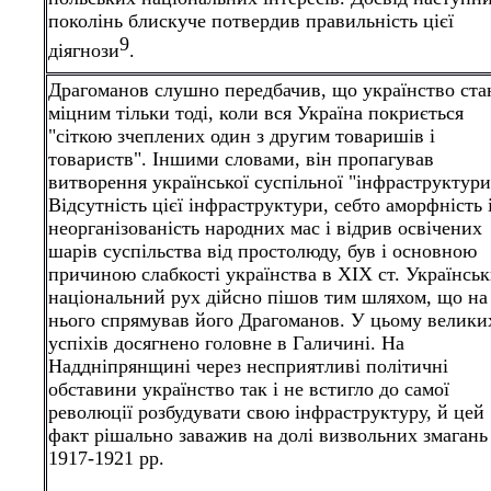
поколінь блискуче потвердив правильність цієї
9
діягнози
.
Драгоманов слушно передбачив, що українство ста
міцним тільки тоді, коли вся Україна покриється
"сіткою зчеплених один з другим товаришів і
товариств". Іншими словами, він пропагував
витворення української суспільної "інфраструктури
Відсутність цієї інфраструктури, себто аморфність 
неорганізованість народних мас і відрив освічених
шарів суспільства від простолюду, був і основною
причиною слабкості українства в XIX ст. Українсь
національний рух дійсно пішов тим шляхом, що на
нього спрямував його Драгоманов. У цьому велики
успіхів досягнено головне в Галичині. На
Наддніпрянщині через несприятливі політичні
обставини українство так і не встигло до самої
революції розбудувати свою інфраструктуру, й цей
факт рішально заважив на долі визвольних змагань
1917-1921 рр.