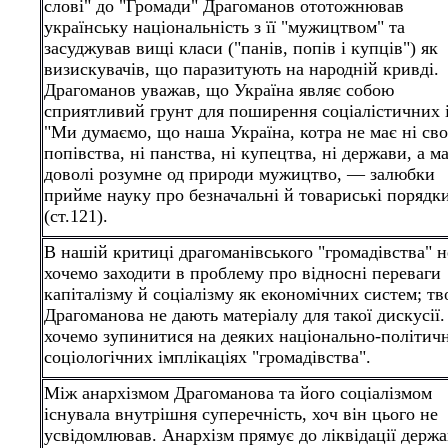
слові" до "Громади" Драгоманов ототожнював
українську національність з її "мужицтвом" та
засуджував вищі класи ("панів, попів і купців") як
визискувачів, що паразитують на народній кривді.
Драгоманов уважав, що Україна являє собою
сприятливий грунт для поширення соціалістичних 
"Ми думаємо, що наша Україна, котра не має ні сво
попівства, ні панства, ні купецтва, ні держави, а м
доволі розумне од природи мужицтво, — залюбки
прийме науку про безначальні й товариські порядки
(ст.121).
В нашій критиці драгоманівського "громадівства" н
хочемо заходити в проблему про відносні переваги
капіталізму й соціалізму як економічних систем; тв
Драгоманова не дають матеріалу для такої дискусії.
хочемо зупинитися на деяких національно-політичн
соціологічних імплікаціях "громадівства".
Між анархізмом Драгоманова та його соціалізмом
існувала внутрішня суперечність, хоч він цього не
усвідомлював. Анархізм прямує до ліквідації держа