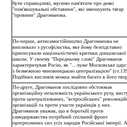
бути справедливі, мусимо пам'ятати про деякі
"пом'якшувальні обставини", які зменшують тягар
"провини" Драгоманова.
По-перше, антисамостійництво Драгоманова не
випливало з русофільства, яке йому безпідставно
приписували націоналістичні критики донцовської
школи. У своєму "Передньому слові" Драгоманов
характеризував Росію, як "…чуже Московське царс
з безмежною чиновницькою централізацією" (ст.139
Подібних висловів можна знайти багато в його тво
По-друге, Драгоманов послідовно обстоював
організаційну незалежність українського руху, вист
проти централізованих, "всеросійських" революці
організацій та проти участи українців у них.
Драгоманов уважав, що в боротьбі проти
самодержавства потрібний спільний фронт
прогресивних сил усіх народів Російської імперії. 