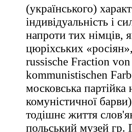
(українського) характ
індивідуальність і с
напроти тих німців, я
цюріхських «росіян»,
russische Fraction von 
kommunistischen Farb
московська партійка 
комуністичної барви).
тодішнє життя слов'я
польський музей гр.