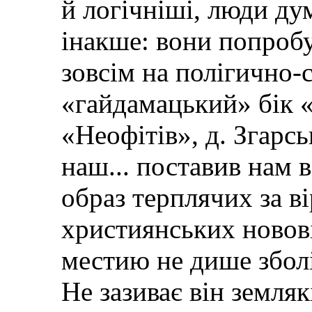
й логічніші, люди ду
інакше: вони попроб
зовсім на полігично-
«гайдамацький» бік 
«Неофітів», д. Згарс
наш... поставив нам 
образ терплячих за в
християнських новові
местию не дише зболі
Не зазиває він земляк