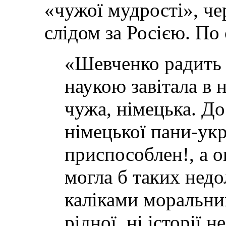
«чужої мудрості», че
слідом за Росією. По
«Шевченко радить 
наукою завітала в н
чужа, німецька. Д
німецької пани-ук
приспособлен!, а 
могла б таких нед
каліками моральни
рідної, ні історії н