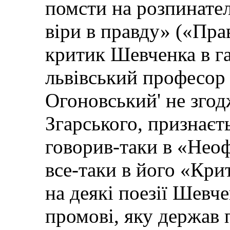
помсти на розпинател
віри в правду» («Пра
критик Шевченка в га
львівський професор
Огоновський' не згод
Згарського, признає
говорив-таки в «Неофі
все-таки в його «Кри
на деякі поезії Шевче
промові, яку держав 