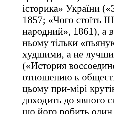
історика» України («
1857; «Чого стоїть Ш
народний», 1861), а
ньому тільки «пьяну
худшими, а не лучш
(«История воссоедин
отношению к обществ
цьому при-мірі крут
доходить до явного ск
що його робить один,