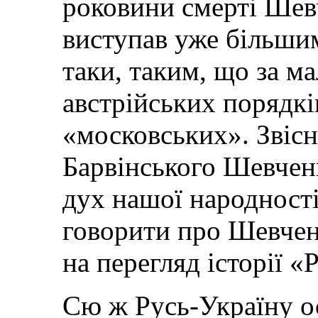
роковини смерті Шев
виступав уже більшим
таки, таким, що за м
австрійських порядків
«московських». Звісно
Барвінського Шевчен
дух нашої народності
говорити про Шевченк
на перегляд історії «
Cю ж Русь-Україну ос