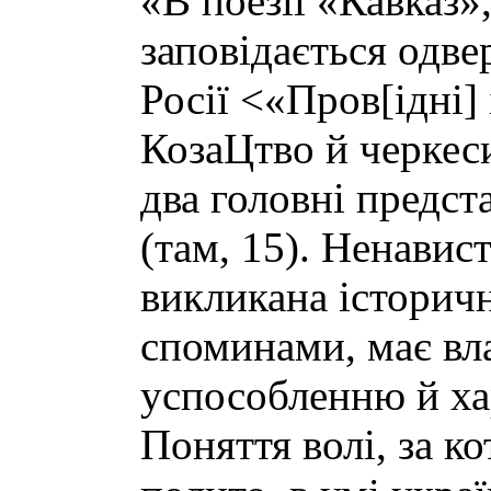
«В поезії «Кавказ»,
заповідається одве
Росії <«Пров[ідні] і
КозаЦтво й черкес
два головні предста
(там, 15). Ненавис
викликана історич
споминами, має вла
успособленню й ха
Поняття волі, за ко