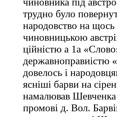
чиновника під австро
трудно було повернут
народовство на щось
чиновницькою австрі
ційністю а 1а «Слов
державноправиістю «а
довелось і народовц
ясніші барви на сіре
намалював Шевченка 
промові д. Вол. Барв