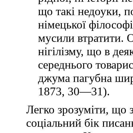
що такі недоуки, 
німецької філософії
мусили втратити. О
нігілізму, що в де
середнього товарис
джума пагубна шир
1873, 30—31).
Легко зрозуміти, що 
соціальний бік писа