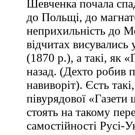
Шевченка почала спа
до Польщі, до магнатс
неприхильність до М
відчитах висувались у
(1870 p.), а такі, як
назад. (Дехто робив п
навиворіт). Єсть такі
півурядової «Газети ш
стоять на такому пе
самостійності Русі-У