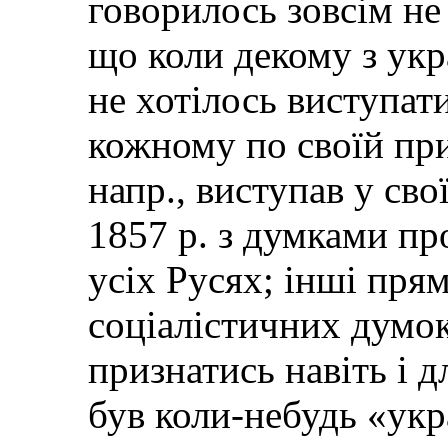
говорилось зовсім не 
що коли декому з укра
не хотілось виступат
кожному по своїй при
напр., виступав у сво
1857 р. з думками пр
усіх Русях; інші прям
соціалістичних думок)
признатись навіть і д
був коли-небудь «укр