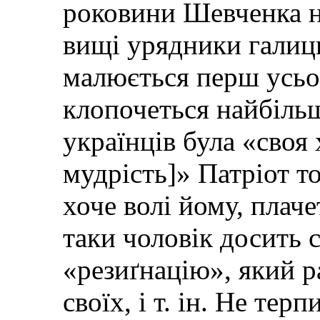
роковини Шевченка на
вищі урядники галиц
малюється перш усьо
клопочеться найбільш
українців була «своя 
мудрість]» Патріот то
хоче волі йому, плаче
таки чоловік досить 
«резиґнацію», який р
своїх, і т. ін. Не те