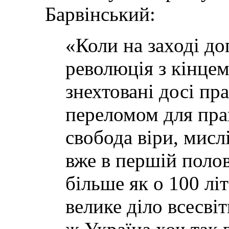
Барвінський:
«Коли на заході д
революція з кінцем
знехтовані досі пр
переломом для пра
свобода віри, мисл
вже в першій полов
більше як о 100 лі
велике діло всесві