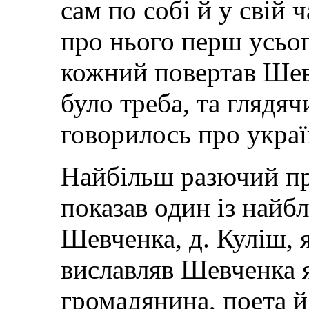
сам по собі й у свій ч
про нього перш усьог
кожний повертав Шевч
було треба, та глядяч
говорилось про украї
Найбільш разючий пр
показав один із найб
Шевченка, д. Куліш,
виславляв Шевченка я
громадянина, поета й