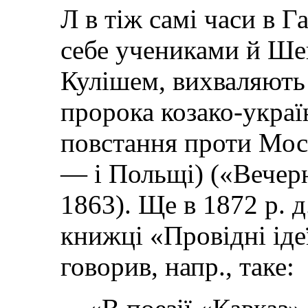
Л в тіж самі часи в Г
себе учениками й Шев
Кулішем, вихваляють 
пророка козако-украї
повстання проти Мос
— і Польщі) («Вечерн
1863). Ще в 1872 р. 
книжці «Провідні іде
говорив, напр., таке: