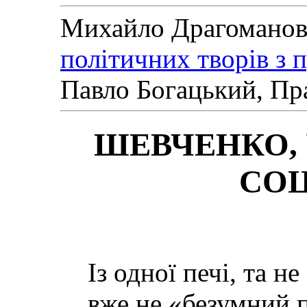
Михайло Драгомано
політичних творів з 
Павло Богацький, Пра
ШЕВЧЕНКО, 
СОЦ
Із одної печі, та н
вже не «безумний п