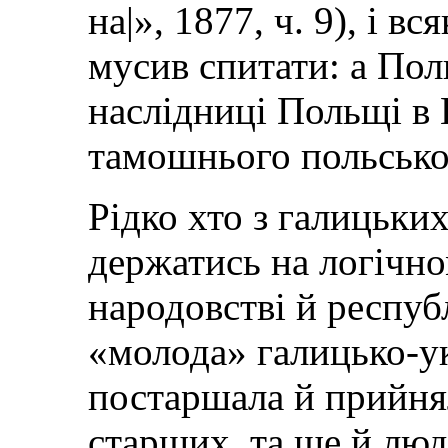
на|», 1877, ч. 9), і в
мусив спитати: а Поль
наслідниці Польщі в 
тамошнього польсько
Рідко хто з галицьки
держатись на логічн
народовстві й республ
«молода» галицько-ук
постаршала й прийнял
старших, та ще й люд