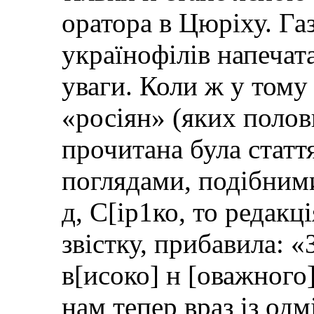
оратора в Цюріху. Га
українофілів напечата
уваги. Коли ж у том
«росіян» (яких полов
прочитана була статт
поглядами, подібним
д, С[ір1ко, то редак
звістку, прибавила: 
в[исоко] н [оважного]
нам тепер враз із о