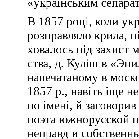
«українським сепара
В 1857 році, коли ук
розправляло крила, пі
ховалось під захист 
ства, д. Куліш в «Эп
напечатаному в моско
1857 p., навіть іще 
по імені, й заговори
поэта южнорусской п
неправд и собственны