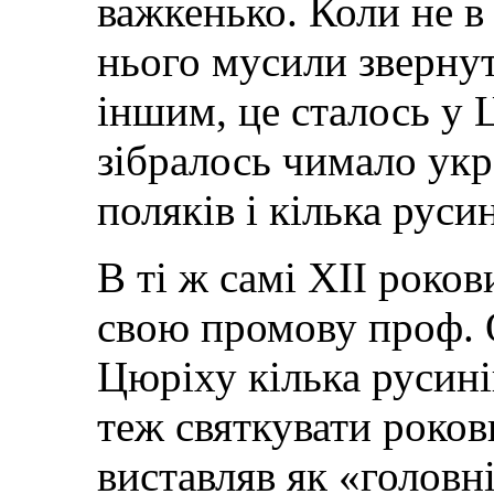
важкенько. Коли не в 
нього мусили звернут
іншим, це сталось у 
зібралось чимало укра
поляків і кілька русин
В ті ж самі XII роко
свою промову проф. О
Цюріху кілька русині
теж святкувати роков
виставляв як «головн