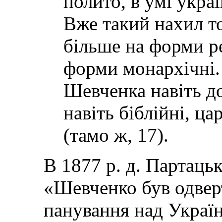
полито, в умі украї
Вже такий нахил т
більше на форми ре
форми монархічні. 
Шевченка навіть доб
навіть біблійні, ц
(тамо ж, 17).
В 1877 р. д. Партаць
«Шевченко був одверт
панування над Україн