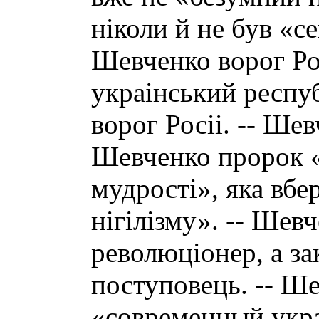
ніколи й не був «с
Шевченко ворог Рос
украінський респу
ворог Росіі. -- Шев
Шевченко пророк «с
мудрості», яка вбе
нігілізму». -- Шевч
революціонер, а з
поступовець. -- Ш
«современный укр