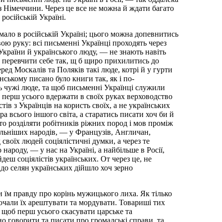
 з Німеччини. Через це все не можна й ждати багато
осійській Україні.
 мало в російській Україні; цього можна допевнитись
вою руку: всі письменні Українці проходять через
України й українського люду, — не знають навіть
 перевчити себе так, щ б щиро прихилитись до
ред Москалів та Поляків такі люде, котрі й у гурти
нському писано було книги так, як і по-
ть чужі люде, та щоб письменні Українці служили
ь перш усього вдержати в своїх руках верховодство
в з Українців на користь своїх, а не українських
а всього іншого світа, а старатись писати хоч би й
 то розділяти робітників ріжних пород і мов проміж
вільніших народів, — у Французів, Англичан,
д своїх людей соціялістичні думки, а через те
народу, — у нас на Україні, а найбільше в Росії,
еш соціялістів українських. От через це, не
 до селян українських дійшло хоч зерно
и їм правду про корінь мужицького лиха. Як тілько
почали їх арештувати та мордувати. Товариші тих
у, щоб перш усього скасувати царське та
но говорити та писати про громадські справи, та