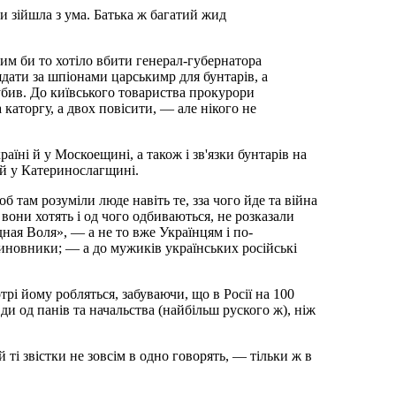
и зійшла з ума. Батька ж багатий жид
чим би то хотіло вбити генерал-губернатора
ядати за шпіонами царськимр для бунтарів, а
убив. До київського товариства прокурори
каторгу, а двох повісити, — але нікого не
раїні й у Москоещині, а також і зв'язки бунтарів на
і й у Катеринослагщині.
б там розуміли люде навіть те, зза чого йде та війна
 вони хотять і од чого одбиваються, не розказали
ная Воля», — а не то вже Українцям і по-
чиновники; — а до мужиків українських російські
рі йому робляться, забуваючи, що в Росії на 100
ди од панів та начальства (найбільш руского ж), ніж
 ті звістки не зовсім в одно говорять, — тільки ж в