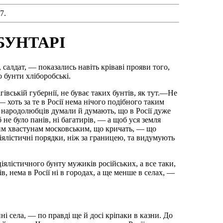
7.
БУНТАРІ
, салдат, — показались навіть кріваві прояви того,
о бунти хліборобські.
гівській губернії, не буває таких бунтів, як тут.—Не
— хоть за те в Росії нема нічого подібного таким
іх народолюбців думали й думають, що в Росії дуже
 не було панів, ні багатирів, — а щоб уся земля
 тим хвастунам московським, що кричать, — що
ялістичні порядки, ніж за границею, та видумують
ялістичного бунту мужиків російських, а все таки,
в, нема в Росії ні в городах, а ще менше в селах, —
і села, — по правді ще й досі кріпаки в казни. До