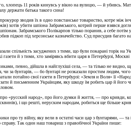
го, хлопець 11 років кинувсь у вікно на вулицю, — й убивсь. Мат
аху держати батька такого сина!
 прокурор зводив їх в одно повстанське товариство, котре між ін
оків) хотів убити шпіона Забрамського, котрий перше взявся догл
шпіонам. Забрамського Полікарпов тілько поранив, а себе потім 
ив підкоп під херсонське казначейство. Суд присудив багато на 
азали спільність засуджених з тими, що були покарані торік на Ук
і газети й з тими, хто замірявсь вбити царя в Петербурзі, Москв
ками, певно, дійшла в найглухіші села, — та тілько не видно, що
, чи за бунтарів, — бо бунтарі не розказали простим людям, чого
тали потайно свої газети в Петербурзі: «Земля и Воля» її «Народ
зказати й письменним Українцям, яку шкоду їм робить цар й його 
словом.
про «русский народ», про його думки й життя, — про кривди, кот
сквинів), і що решті, неруским народам, робиться ще більше крив
и про ту війну, яку вели в остатні часи цар з бунтарями, — та й
справу. Так один наш товариш з правобічної України пише: