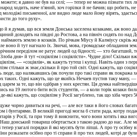
 можете; я давно не був на селі; —- тепер не можна пізнати тих л
арод ходить, наче п'яний, хоч горілки й не бачив; що робить, не 
 молодіжі письменної, але видно люде мало йому вірять, здається
исти до того руху».
 я думав, що вся земля Донська заселена козаками, аж воно дале
ний доходять на півдні до Ростова, а на північ сидять по над Д
а наймають землю в козаків. По річкам Міусу й Калміусу скрізь ж
е воно й тут нагнало їх. Звичаї, мова, громадське обладания зем
ічним переділом не ратує людей од бідності; — хто багатший, то
«Злоба дня» й тут «соціялізм і соціялісти». Чудне діло! Скільки вж
 соціялізм, — «соціялія», як кажуть тутеш і купці. Навіть один з п
лізм стільки ж знає,скільки й про той світ. Одні кажуть, що соція
ть люде, що налякавшись (як почули про такі справи як покража х
кох таких. Одні кажуть, що це якийсь Нечаев пустив таку ману,
 царем за те, що він одібрав у них крестян. Ця думка найтвердіше
ись на 19 лютого бити всіх студентів, — а коли торік козаки били
 де-які кажуть, що соціялізм у Росії загублено, так що хіба через 
уже чорно дивиться на речі, — але все таки в його словах багат
дом і бунтарями. В великій пригоді могла б стати рада, котру п
рів у Росії, та при тому й вияснити, чого вони хотять і яка виго
 Наш донський товариш обертається з такою радою до нас. Але 
тепер узагалі порядки й які мусять бути ліпші. А про ту осібну ві
ни розказати осібно про ті справи й про тих людей, котрі де бул