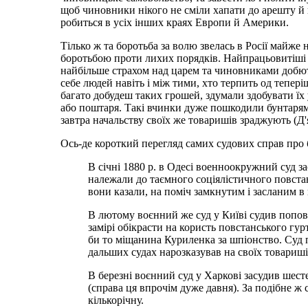
щоб чиновники нікого не сміли хапати до арешту й 
робиться в усіх інших краях Европи й Америки.
Тілько ж та боротьба за волю звелась в Росії майже
боротьбою проти лихих порядків. Найпрацьовитіші з 
найбільше страхом над царем та чиновниками добютьс
себе людей навіть і між тими, хто терпить од тепері
багато добудеш таких грошей, здумали здобувати їх
або поштаря. Такі вчинки дуже пошкодили бунтарям, 
завтра начальству своїх же товаришів зраджують (Д'
Ось-де короткий перегляд самих судових справ про бу
В січні 1880 р. в Одесі военноокружний суд за
належали до таємного соціялістичного повстанс
вони казали, на поміч замкнутим і засланим в к
В лютому воєнний же суд у Київі судив попови
замірі обікрасти на користь повстанського гу
би то міщанина Куриленка за шпіонство. Суд п
дальших судах нарозказував на своїх товариші
В березні воєнний суд у Харкові засудив шесте
(справа ця впрочім дуже давня). За подібне ж 
кількорічну.