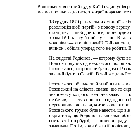
В лютому ж воєнний суд у Київі судив універсі
маємо про нього допись, з котрої подаємо все
18 грудня 1879 р. начальник станції зал
революціонной партій» з поводу взриву 
станціям, — щоб дивились, чи не буде х
з зала І й II класу й побіг у вагон. В з
чоловіка: — хто він такий? Той одповів
вчинок і обіцяв уперед того не робити. 
На слідстві Родіонов, — котрому було вс
Волго» получив од невідомого чоловіка, 
Розовського, котрого не було дома. Разо
звісний бунтар Сергій. В той же день Р
Розовського обшукали й знайшли в замкну
Розовський на слідстві сказав, що то ск
знайомому, котрого імені не скаже, — що
не бачив, — а чув про нього од одного г
перевощика, човнаря, котрого квартири 
Розовського трудно буде навести, що він
окрім того, що Родіонов наклеював об'я
спитав у Петербурзі, — і получив раду: п
замкнули. Потім, коли брата її повісили