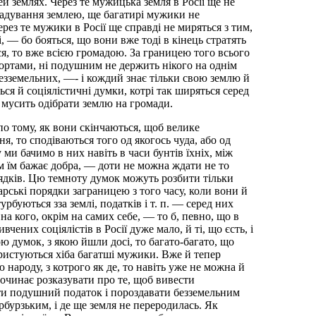
й землях. Через те мужицька земля в Росії ще не
бладування землею, ще багатирі мужики не
рез те мужики в Росії ще справді не миряться з тим,
, — бо бояться, що вони вже тоді в кінець стратять
ся, то вже всією громадою. За границею того всього
портами, ні подушним не держить нікого на однім
безземельних, —- і кождий знає тільки свою землю й
ться й соціялістичні думки, котрі так ширяться серед
зм мусить одібрати землю на громади.
по тому, як вони скінчаються, щоб велике
ня, то сподіваються того од якогось чуда, або од
ми бачимо в них навіть в часи бунтів їхніх, між
ім їм бажає добра, — доти не можна ждати не то
рядків. Цю темноту думок можуть розбити тільки
арські порядки заграницею з того часу, коли вони й
турбуються зза землі, податків і т. п. — серед них
 на кого, окрім на самих себе, — то б, певно, що в
чених соціялістів в Росії дуже мало, й ті, що єсть, і
ю думок, з якою йшли досі, то багато-багато, що
ристуються хіба багатші мужики. Вже й тепер
 народу, з котрого як де, то навіть уже не можна й
очинає розказувати про те, щоб вивести
ати подушний податок і пороздавати безземельним
бурзьким, і де ще земля не переродилась. Як