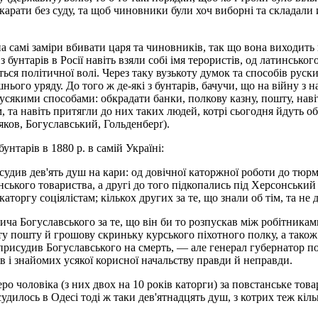
карати без суду, та щоб чиновники були хоч виборні та складали
 на самі заміри вбивати царя та чиновників, так що вона виходит
бунтарів в Росії навіть взяли собі імя терористів, од латинсько
я політичної волі. Через таку вузькоту думок та способів руских
шнього уряду. До того ж де-які з бунтарів, бачучи, що на війну з 
 усякими способами: обкрадати банки, полкову казну, пошту, нав
та навіть притягли до них таких людей, котрі сьогодня йдуть об
яков, Богуславський, Гольденберґ).
нтарів в 1880 р. в самій Україні:
судив дев'ять душ на кари: од довічної каторжної роботи до тюрми
ького товариства, а другі до того підкопались під Херсонський с
аторгу соціялістам; кількох других за те, що знали об тім, та не 
ча Богуславського за те, що він би то розпускав між робітникам
рту пошту й грошову скриньку курського піхотного полку, а тако
рисудив Богуславського на смерть, — але генерал губернатор по
в і знайомих усякої корисної начальству правди й неправди.
ро чоловіка (з них двох на 10 років каторги) за повстанське тов
судилось в Одесі тоді ж таки дев'ятнадцять душ, з котрих теж кіль