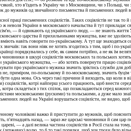
 усякий, хто в'їздить в Україну чи з Московщини, чи з Польщі, чи
к до мужиків од звичайного письменства й письменних людей в р
сної праці письменних соціялістів. Таких соціялістів не так то й
ько ж неволя України в московського начальства й тут прикладає с
сім'ю, — й одвикають од українського люду, — не знають життя 
осковського царства й прихильниками мужицтва, вже не здоліють
вміють навіть говорити по-українському. А тут ще знаходяться се
вичаїв: так вони ніяк не хотять згодитись з тим, щоб і по-украї
раїнці порядкувались у себе, як самим потрібно, а не як їм веля
а чиновники в шкурі соціялістів московських та польських хотят
 українського мужицтва, — або хотять повернути працю соціялісті
увати про українського мужика значить зріктись служби для добр
 а не, приміром, по-польському й по-московському, значить буцім
і бути одна мова. Ось через такі причини й виходить, що коли в 
гурти) соціялістів, котрі найперш усього працюють, щоб внести сере
, котра складеться з тих спілок, що позакладаються серед кожного 
лістами московськими (рускими) та польськими, а дуже мало знайд
сьменних людей на Україні ворушаться соціялісти, не видно, щоб
ьменному чоловікові важко й приступити до мужиків, щоб пояснит
сять, п'ятнадцять назад, — зараз же царські чиновники й сам цар 
ареві, — а далі велика частина соціялістів в Росії стала на том
 (державну) волю, то б то такі порядки, щоб хоч трохи було віль