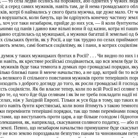
 — то села ледви осілись на порожніх, або одбитих у чужих люде
ної; а серед самих мужиків, навіть там, де й нема громадського о
ків, котрі б наймались у свого брата мужчка, ще дуже мало. От че
з ворушаться, коли бачуть, що їм одрізують конечну частину землі
ь, хоч усе таки незабаром, прийде до них уся, — й коли бунтують
ними од панів і давно вже вільні вони й од казни, котра ні паш
я давно отділилась од мужицької, а мужики багатші й земельні од 
х сільських бунтів, як у Росії, а ще так трудно по селах приймаю
ають землю, самі бояться соціялізму, як і пани, в котрих соціялі
думок у таких мужицьких бунтах в Росії? . . . Чи видно по них і 
 навіть, як крестяне російські сподіваються, що вся земля буде їх
 мужиків буде така темнота в думках про громадські порядки, яку 
лько близькі пани й менче начальство, а не цар, котрий би то вс
удь великого й спільного повстання мужиків проти теперішніх по
виходить з доброго догляду до того, як росли громадські й господ
єсть соціялісти. Як би власне тепер, коли по всій Росії всі селяне 
о те, од чого йде біда селянам і як їм не треба покладати надії ні
лах, ніж у Західній Европі. Тільки ж уся біда в тому, що таких вив
того навіть бунти крестянські, коли вони йтимуть з такою темното
шки перемінити теперішні порядки, так що тими перемінами поко
стами, що виступають проти царя, а ще більше голодом і біднотою
олекшання, як, наприклад, скасування соляного податку, — або п
і землі. Певно, що незабаром начальство примушене буде скасув
ще не всю землю пороздавали безпутно панам та чиновникам петер