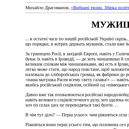
Михайло Драгоманов,
«Вибрані твори. Збірка полі
МУЖИЦЬ
... в остатні часи по нашій російській Україні скріз
що порядки, в котрих держать мужиків, стали вже їм
За границею Росії, в західній Европі, навіть у Галич
буває їх навіть в Ірляндії, — де хоть чиншовики й с
великим спілкам між чиншовиками, які есть в Ірлянд
легко може стати, що народ повстане, щоб заложити в
належала до хліборобських громад, як фабрики до р
«наша матушка Расея всему свету галава!» — навіть
якийсь російський соціялізм, осібний од «німецького»
Давно вже так похвалюються російські народолюбці.
навіть великого соціялістпчного руху, хоч здалека п
хоч по селах цих не переводяться такі бунти. . .
В чім тут діло? — Перш усього: чим ріжняться села 
Ріжняться вони перш усього тим, що половина сел ро