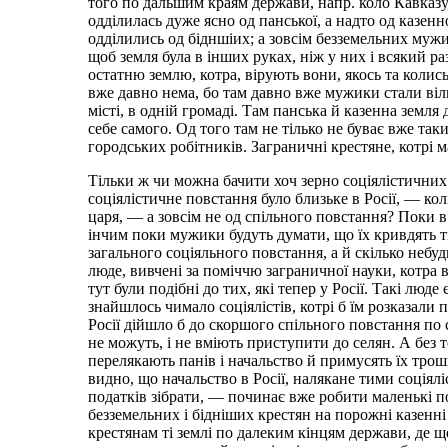
того по дальшим краям держави, напр. коло Кавказу,
одділилась дуже ясно од панської, а надто од казен
одділились од бідншіих; а зовсім безземельних мужи
щоб земля була в інших руках, ніж у них і всякий ра
остатню землю, котра, вірують вони, якось та колис
вже давно нема, бо там давно вже мужики стали віль
місті, в одній громаді. Там панська й казенна земл
себе самого. Од того там не тілько не буває вже таки
городських робітників. Заграничні крестяне, котрі м
Тільки ж чи можна бачити хоч зерно соціялістичних 
соціялістичне повстання було близьке в Росії, — коли
царя, — а зовсім не од спільного повстання? Поки в
інчим поки мужики будуть думати, що їх кривдять ті
загального соціяльного повстання, а й скілько неб
люде, вивчені за поміччю заграничної науки, котра 
тут були подібні до тих, які тепер у Росії. Такі люде 
знайшлось чимало соціялістів, котрі б їм розказали пр
Росії дійшло б до скоршого спільного повстання по се
не можуть, і не вміють приступити до селян. А без 
перелякають панів і начальство й примусять їх тро
видно, що начальство в Росії, налякане тими соціялі
податків зібрати, — починає вже робити маленькі п
безземельних і бідніших крестян на порожні казенн
крестянам ті землі по далеким кінцям держави, де 