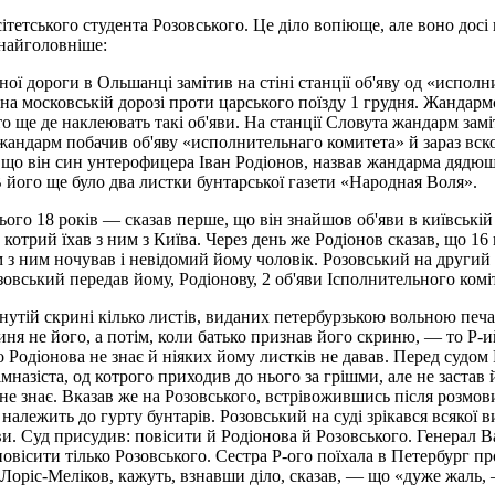
тетського студента Розовського. Це діло вопіюще, але воно досі 
 найголовніше:
ізної дороги в Ольшанці замітив на стіні станції об'яву од «испо
на московській дорозі проти царського поїзду 1 грудня. Жандарм
то ще де наклеювать такі об'яви. На станції Словута жандарм за
алі жандарм побачив об'яву «исполнительнаго комитета» й зараз вс
, що він син унтерофицера Іван Родіонов, назвав жандарма дяд
В його ще було два листки бунтарської газети «Народная Воля».
ього 18 років — сказав перше, що він знайшов об'яви в київські
котрий їхав з ним з Київа. Через день же Родіонов сказав, що 16 
м з ним ночував і невідомий йому чоловік. Розовський на другий
озовський передав йому, Родіонову, 2 об'яви Ісполнительного ком
тій скрині кілько листів, виданих петербурзькою вольною печатне
риня не його, а потім, коли батько признав його скриню, — то Р-
 Родіонова не знає й ніяких йому листків не давав. Перед судом 
імназіста, од котрого приходив до нього за грішми, але не застав
не знає. Вказав же на Розовського, встрівожившись після розмови
 належить до гурту бунтарів. Розовський на суді зрікався всякої 
ви. Суд присудив: повісити й Родіонова й Розовського. Генерал 
овісити тілько Розовського. Сестра Р-ого поїхала в Петербург про
, Лоріс-Меліков, кажуть, взнавши діло, сказав, — що «дуже жаль, 