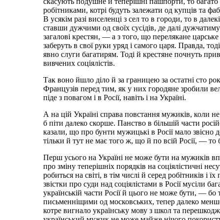
скасують подушне й теперішні пашпорти, то багато б
робітниками, котрі будуть залежати од купців та фа
В усякім разі виселенці з сел то в городи, то в дале
ставши дужчими од своїх сусідів, де далі дужчатиму
загалові крестян, — а з того, що перелякане царськ
заберуть в свої руки уряд і самого царя. Правда, т
явно слуги багатирям. Тоді й крестяне почнуть прив
вивчених соціялістів.
Так воно йшло діло й за границею за остатні сто рокі
Французів перед тим, як у них городяне зробили ве
піде з повагом і в Росії, навіть і на Україні.
А на цій Україні справа повстання мужиків, коли не 
б піти далеко скорше. Панство в більшій части росій
казали, що про бунти мужицькі в Росії мало звісно до
тільки й тут не має того ж, що й по всій Росії, — т
Перш усього на Україні не може бути на мужиків в
про зміну теперішніх порядків на соціялістичні несут
робиться на світі, в тім числі й серед робітників і 
звістки про суди над соціялістами в Росії мусіли баг
українській части Росії й цього не може бути, — бо т
письменніщими од московських, тепер далеко менше
котре вигнало українську мову з школ та перешкодж
український мужик не може майже нічого покористув