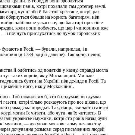
алекі країни. В городах вони зробляться
ншовиками панів, котрі похапали там дотепер землі.
агатирі, купці або й багатші крестяне, котрі, раз
тян обернуться більше на користь багатирям, ніж
 вийде найбільше усього те, що багатирі простіше
порядки, коли вони побачать, що цар і чиновники вже
их, —і почнуть прислухатись до думок городських
р бувають в Росії, — бували, наприклад, і в
вників (в 1789 році й дальше). Так воно, певно,
нства й одбитись од податків у казну, справді могла
ило тут таких корнів, як у Московщині. Ми вже
гадувались бунти на Україні, ніж де-інде в Росії. Та
ут ще менше його, ніж у Москоьщині.
ного. Той помилявся б, хто б подумав, що думки
і газети, котрі тілько розказують про все цікаве, що
нові громадські порядки. Так, напр., звичайні газетні
 котрі могли їх читати, або чути, як їх читають. В
загалі українські мужики, котрі сто років назад були
ькі мужики, — дякуючи московському начальству,
ь через дочування розмови серед письменних людей
 письменні люде на Україні в Росії, — так оддалека