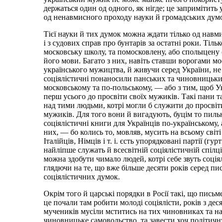
держаться один од одного, як нігде; це запримітить
од ненавмисного проходу науки й громадських думо
Тієї науки й тих думок можна ждати тілько од навми
і з судових справ про бунтарів за остатні роки. Тіл
московську школу, та помосковлену, або сполыцену 
його мови. Багато з них, навіть ставши ворогами м
українського мужицтва, й живучи серед України, не 
соціялістичні понаносили панських та чиновницьких з
московському та по-польському, — або з тим, щоб Ук
перш усього до просвіти своїх мужиків. Такі пани т
над тими людьми, котрі могли б служити до просвіти
мужиків. Для того вони й вигадують, буцім то пильн
соціялістичні книги для Українців по-українському,
них, — бо колись то, мовляв, мусить на всьому світ
Італійців, Німців і т. і. єсть упорядковані партії (
найліпше служать й всесвітній соціялістичній спілці
можна здобути чимало людей, котрі себе звуть соція
глядючи на те, що вже більше десяти років серед пи
соціялістичних думок.
Окрім того й царські порядки в Росії такі, що пис
це почали там робити молоді соціялісти, років з де
мучеників мусіли мститись на тих чиновниках та на ц
чиновницьке самовольство, та завести хоч політичну