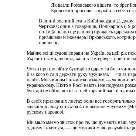
Як везли Розовського вішати, то брат йо
Бродський прогнав з служби в себе з стр
В липні воєнний суд в Київі засудив 21 душу;
Черткова; один з товаришів, Полікарпов (19 р
потім (а певно ще раніше) продавсь царським 
примішали й інженера Юрковського, котрий роб
повішено.
Майже всі ці судові справи на Україні за цей рік пок
Україні з тами, що видавали в Петербурзі повстанськ
Чутка про цю війну бунтарів з царем та його чиновни
й за кого б слід держати руку мужикам, — чи за царя
навіть Москвинам і по-московському, — як вони печа
українському. Ніхто в Росії навіть і не подумав ро
бунтарі не обізвались і за цей гарячий час ні одним 
В своїх прилюдних листах вони все говорять тілько 
мільйонів люду єсть хіба 45 мільйонів «руских» (Мо
рускому народові.
Ми мало маємо звісток про те, що думають наші мужик
одному зходяться, — що мужики мало розуміють цю 