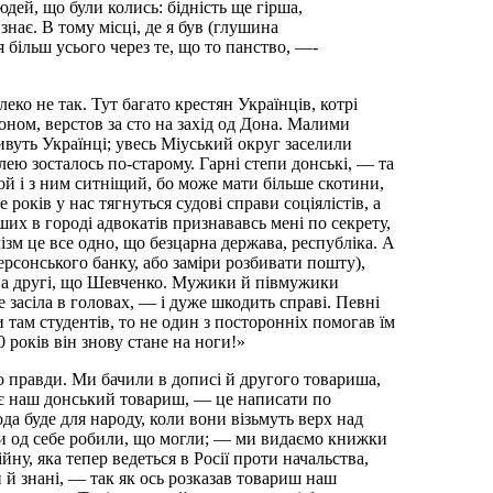
юдей, що були колись: бідність ще гірша,
знає. В тому місці, де я був (глушина
 більш усього через те, що то панство, —-
ко не так. Тут багато крестян Українців, котрі
оном, верстов за сто на захід од Дона. Малими
ивуть Українці; увесь Міуський округ заселили
лею зосталось по-старому. Гарні степи донські, — та
й і з ним ситніщий, бо може мати більше скотини,
е років у нас тягнуться судові справи соціялістів, а
ерших в городі адвокатів признававсь мені по секрету,
лізм це все одно, що безцарна держава, республіка. А
ерсонського банку, або заміри розбивати пошту),
 — а другі, що Шевченко. Мужики й півмужики
 засіла в головах, — і дуже шкодить справі. Певні
 там студентів, то не один з посторонніх помогав їм
50 років він знову стане на ноги!»
о правди. Ми бачили в дописі й другого товариша,
одає наш донський товариш, — це написати по
да буде для народу, коли вони візьмуть верх над
ми од себе робили, що могли; — ми видаємо книжки
йну, яка тепер ведеться в Росії проти начальства,
и й знані, — так як ось розказав товариш наш