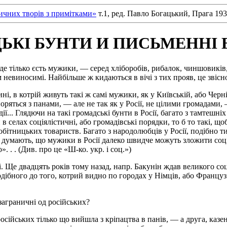
тичних творів з примітками»
т.1, ред. Павло Богацький, Прага 193
КІ БУНТИ И ПИСЬМЕННІ 
ь, де тілько єсть мужики, — серед хліборобів, рибалок, чиншовиків
 невиносимі. Найбільше ж кидаються в вічі з тих прояв, це звісн
ині, в котрій живуть такі ж самі мужики, як у Київській, або Черні
поряться з панами, — але не так як у Росії, не цілими громадами, 
ії... Глядючи на такі громадські бунти в Росії, багато з тамтешн
 селах соціялістичні, або громадівські порядки, то б то такі, щоб
обітницьких товариств. Багато з народолюбців у Росії, подібно
 думають, що мужики в Росії далеко швидче можуть зложити соці
. . . (Див. про це «Ш-ко. укр. і соц.»)
 Ще двадцять років тому назад, напр. Бакунін ждав великого соці
одібного до того, котрий видно по городах у Німців, або Французі
заграничні од російських?
сійських тілько що вийшла з кріпацтва в панів, — а друга, казенн