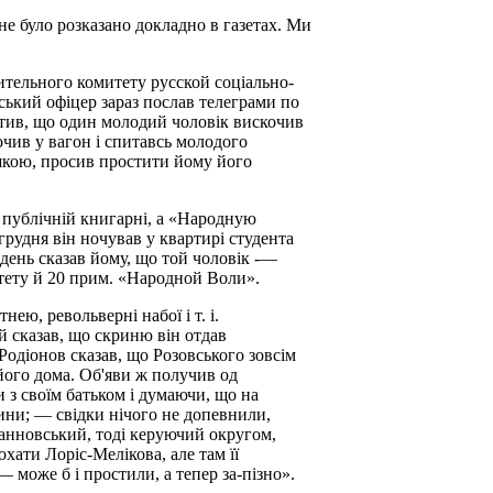
не було розказано докладно в газетах. Ми
лнительного комитету русской соціально-
ський офіцер зараз послав телеграми по
мітив, що один молодий чоловік вискочив
кочив у вагон і спитавсь молодого
юшкою, просив простити йому його
й публічній книгарні, а «Народную
грудня він ночував у квартирі студента
 день сказав йому, що той чоловік -—
ітету й 20 прим. «Народной Воли».
ю, револьверні набої і т. і.
ий сказав, що скриню він отдав
Родіонов сказав, що Розовського зовсім
 його дома. Об'яви ж получив од
 з своїм батьком і думаючи, що на
вини; — свідки нічого не допевнили,
Ванновський, тоді керуючий округом,
хати Лоріс-Мелікова, але там її
— може б і простили, а тепер за-пізно».