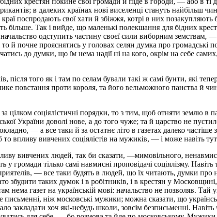
ідних крестян покине свої громади й піде в городи, — або в ті д
брикантів; в далеких країнах нові виселенці стануть найбільш чи
кі краї поспродають свої хати й збіжжя, котрі в них позакупляють б
ть більше. Так і вийде, що маленькі полекшання для бідних крес
е начальство одступить частину своєї сили виборним земствам, —
оді то й почне прояснятись у головах селян думка про громадські 
чатись до думки, що їм нема надії ні на кого, окрім на себе сам
в, після того як і там по селам бували такі ж самі бунти, які тепе
лике повстання проти короля, та його вельможного панства й чино
за цілком соціялістичні порядки, то з тим, щоб отняти землю в па
ської України доволі нове, а до того чуже; та й царство не пуст
кладно, — а все таки й за остатнє літо в газетах далеко частіше з
о б то впливу вивчених соціялістів на мужиків, — і може навіть т
пливу вивчених людей, так би сказати, —мимовільного, ненавмис
ь у громади тілько самі навмисні проповідачі соціялізму. Навіть т
їх приятелів, — все таки будять в людей, що їх читають, думки про 
ато збудити таких думок і в робітників, і в крестян у Московщині,
ам нема газет на українській мові: начальство не позволяв. Тай у
 письменні, ніж московські мужики; можна сказати, що українс
ало закладати хоч які-небудь школи, зовсім безписьменні. Навіт
атись для себе, — бо розмова та йде по-московському. Мужики й