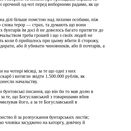
 и орочний од-чот перед виборними радами, як це
ь на ділі більше помстою над лихими особами, ніж
го слова терор — страх, та думають що вони
 бунтарів їм досі й не довелось багато притягти до
начальством треба грошей і що з своїх людей не
іть коли б прийшлось при цьому вбити й сторожу,
дирати, або й убивати чиновників, або й почтарів, а
 на чотирі місяці, за те що одні з них
карб і витягли звідти 1.500.000 рублів, як
донесли начальству.
и бунтовські писання, що він би то мав долю в
ж за те, що Богуславський з товаришами вбив
милував його, а за те Богуславський в
ариство й за розпускання бунтарських листів;
ко чловіка засуджено на каторгу, довічну й