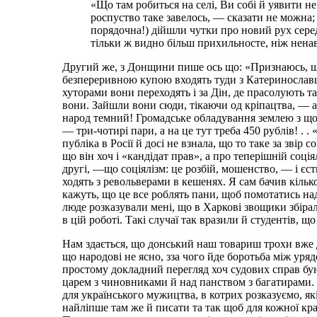
«Що там робиться на селі, Ви собі й уявити не
роспуство таке завелось, — сказати не можна; н
порядочна!) дійшли чутки про новий рух серед
тільки ж видно більш прихильносте, ніж ненав
Другий же, з Донщини пише ось що: «Признаюсь, що й
безпереривною купою входять туди з Катеринославщи
хуторами вони переходять і за Дін, де прасолують т
вони. Зайшли вони сюди, тікаючи од кріпацтва, — ал
народ темний! Громадське обладування землею з щор
— три-чотирі пари, а на це тут треба 450 рублів! . . 
публіка в Росії й досі не взнала, що то таке за звір
що він хоч і «кандідат прав», а про теперішній соція
другі, —що соціялізм: це розбій, мошенство, — і єс
ходять з револьверами в кешенях. Я сам бачив кіль
кажуть, що це все роблять пани, щоб помотатись над
люде розказували мені, що в Харкові звощики збірал
в цій роботі. Такі случаї так вразили й студентів, що
Нам здається, що донський наш товариш трохи вже д
що народові не ясно, зза чого йде боротьба між уря
простому докладний перегляд хоч судових справ бунта
царем з чиновниками й над панством з багатирами.
для українського мужицтва, в котрих розказуємо, які 
найліпше там же й писати та так щоб для кожної краї