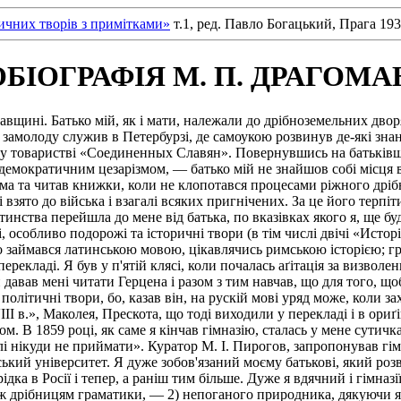
тичних творів з примітками»
т.1, ред. Павло Богацький, Прага 193
БІОГРАФІЯ М. П. ДРАГОМ
тавщині. Батько мій, як і мати, належали до дрібноземельних дво
 замолоду служив в Петербурзі, де самоукою розвинув де-які знан
ому товаристві «Соединенных Славян». Повернувшись на батьківщи
з демократичним цезарізмом, — батько мій не знайшов собі місця
ма та читав книжки, коли не клопотався процесами ріжного дрібно
взято до війська і взагалі всяких пригнічених. За це його терпіт
итинства перейшла до мене від батька, по вказівках якого я, ще 
, особливо подорожі та історичні твори (в тім числі двічі «Истор
о займався латинською мовою, цікавлячись римською історією; гре
перекладі. Я був у п'ятій клясі, коли почалась аґітація за визвол
 давав мені читати Герцена і разом з тим навчав, що для того, щоби
 політичні твори, бо, казав він, на рускій мові уряд може, коли з
 в.», Маколея, Прескота, що тоді виходили у перекладі і в ориґі
. В 1859 році, як саме я кінчав гімназію, сталась у мене сутичка
лі нікуди не приймати». Куратор М. І. Пирогов, запропонував гі
ський університет. Я дуже зобов'язаний моєму батькові, який розв
дка в Росії і тепер, а раніш тим більше. Дуже я вдячний і гімназі
ніж дрібницям граматики, — 2) непоганого природника, дякуючи як