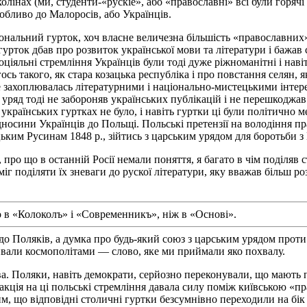
колінах (ми, студенти-«рускіе», або «православні» всі були горячі 
собливо до Малоросів, або Українців.
ональний гурток, хоч власне величезна більшість «православних»
гурток дбав про розвиток української мови та літератури і бажав 
оціяльні стремління Українців були тоді дуже ріжноманітні і навіт
гось такого, як стара козацька республіка і про повстання селян
ше захоплювалась літературними і національно-мистецькими інтере
уряд тоді не забороняв українських публікацій і не перешкоджав
українських гуртках не було, і навіть гуртки ці були політично 
відносини Українців до Польщі. Польські претензії на володінн
лицьким Русинам 1848 р., зійтись з царським урядом для боротьби 
 про що в останній Росії немали поняття, я багато в чім поділяв с
міг поділяти їх зневаги до рускої літератури, яку вважав більш 
 в «Колоколъ» і «Современникъ», ніж в «Основі».
ів до Поляків, а думка про будь-який союз з царським урядом пр
ивали космополітами — слово, яке ми приймали яко похвалу.
. Поляки, навіть демократи, серйозно переконували, що мають п
 Реакція на ці польські стремління давала силу поміж київською
им, що відповідні столичні гуртки безсумнівно переходили на бік