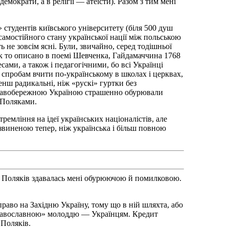
демократи, а в релігії — атеїсти). Разом з тим мені
 студентів київського університету (біля 500 душ
самостійного стану української нації між польською
ь не зовсім ясні. Були, звичайно, серед тодішньої
, як то описано в поемі Шевченка, Гайдамаччина 1768
сами, а також і педагогічними, бо всі Українці
 спробам вчити по-українському в школах і церквах,
менш радикальні, ніж «рускі» гуртки без
я правобережною Україною страшенно обурювали
з Поляками.
тремління на ідеї українських націоналістів, але
розвиненою тепер, ніж українська і більш повною
оти Поляків здавалась мені обурюючою й помилковою.
раво на Західню Україну, тому що в ній шляхта, або
 «православною» молоддю — Українцям. Кредит
 Поляків.