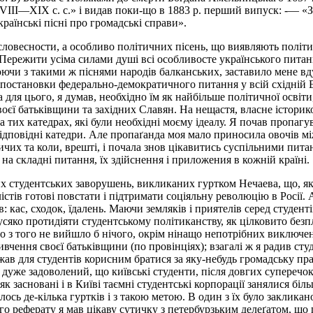
XVIII—XIX с. с.» і видав поки-що в 1883 р. перший випуск: -— «
раїнські пісні про громадські справи».
словесности, а особливо політичних пісень, що виявляють політи
Пережити усіма силами душі всі особливосте українського питанн
ючи з такими ж піснями народів балканських, заставило мене вду
постановки федерально-демократичного питання у всій східній Ев
 для цього, я думав, необхідно їм як найбільше політичної освіт
своєї батьківщини та західних Славян. На нещастя, власне історик
 тих катедрах, які були необхідні моєму ідеалу. Я почав пропагу
відповідні катедри. Але пропаґанда моя мало приносила овочів мі
чих та коли, врешті, і почала знов цікавитись суспільними пита
на складні питання, їх здійснення і приложения в кожній країні.
их студентських заворушень, викликаних гуртком Нечаева, що, я
алістів готові повстати і підтримати соціяльну революцію в Росії.
: кас, сходок, їдалень. Маючи земляків і приятелів серед студенті
я усяко протидіяти студентському політиканству, як цілковито бе
бо з того не вийшло б нічого, окрім нінащо непотрібних виключень 
ивчення своєї батьківщини (по провінціях); взагалі ж я радив студ
ажав для студентів корисним братися за яку-небудь громадську п
в дуже задоволений, що київські студенти, після довгих суперечо
як засновані і в Київі таємні студентські корпорації занялися бі
илось де-кілька гуртків і з такою метою. В один з їх було заклик
 реферату я мав цікаву сутичку з петербурзьким делеґатом, що п