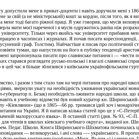
ету допустили мене в приват-доценти і навіть доручили мені з 1865
е за свій (а не міністерський) кошт за кордон, після того, як я 
 мене тоді багато ріжної праці. Я уже говорив, що мусів виховува
 умерла мати моєї нареченої і я мусів одружитись раніш ніж розр
університету. Тільки через якийсь час університет прибавив мені 
працею в часописах і журналах. Я почав писати кореспонденції, лі
 усунений граф. Толстим). Найчастіше я писав про політичний с
розвіяти туман, що напустили на його в публіку тенденції аристо
ія мені запропонувала писати про славянське питання і — «вести
ких старався розглядати русько-польські і взагалі славянські сп
що в цей час я більше зблизився з київським українофільським гур
мство, і разом з тим стало там на черзі питання про народні школи
ціями, звернули увагу на необхідність уживання української мови
л-губернатор п. Безак) необхідність оживити народні школи, що 
о навіть в учебному відомстві був новий куратор кн. Ширинськи
лу «Кіевлянин» (що в 1865—66 рр. тримався ідей хоч і монархічн
питання на Україні. Я й написав кілька статей про це у «С-Пет
аченій малорусскаго языка». В останній статті (див. № 93, «С-П.
для чтенія в школах кіевскаго учебнаго округа», виданої кн. Ши
Врем. Педаг. Школи. Книга Ширинського-Шіхматова починалась ц
оповідання — великоруські, і ані слова —- українського. Я проп
но було моїми критиками (особливо «Моск. Въдом.») і самим кн. Ш