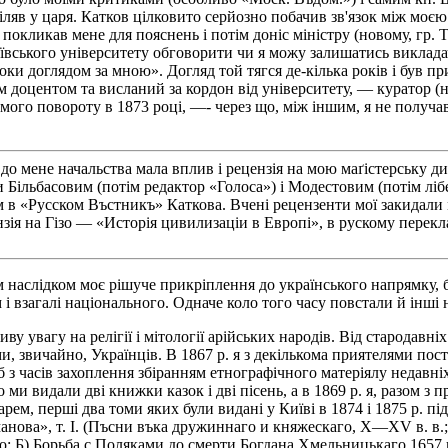
тріляв у царя. Катков цілковито серйозно побачив зв'язок між мо
-Ш. покликав мене для пояснень і потім доніс міністру (новому, г
київського університету обговорити чи я можу залишатись викладач
ки доглядом за мною». Догляд той тягся де-кілька років і був п
 доцентом та висланий за кордон від університету, — куратор (н
мого повороту в 1873 році, —- через що, між іншим, я не получав
я до мене начальства мала вплив і рецензія на мою маґістерську 
ільбасовим (потім редактор «Голоса») і Модестовим (потім лібе
им в «Русском Въстникъ» Каткова. Вчені рецензенти мої закидали
я на Гізо — «Исторія цивилизаціи в Европі», в рускому переклад
м наслідком моє рішуче прикріплення до українського напрямку, б
 і взагалі національного. Одначе коло того часу повстали й інші 
у увагу на релігії і мітології арійських народів. Від стародавні
и, звичайно, Українців. В 1867 р. я з декількома приятелями пос
 з часів захоплення збіранням етнографічного матеріялу недавніх
ми видали дві книжки казок і дві пісень, а в 1869 р. я, разом з 
рем, перші два томи яких були видані у Київі в 1874 і 1875 р. 
нова», т. І. (Пъсни въка дружиннаго и княжескаго, X—XV в. в.;
го: Б) Борьба с Поляками до смерти Богдана Хмельницькаго 1657 г