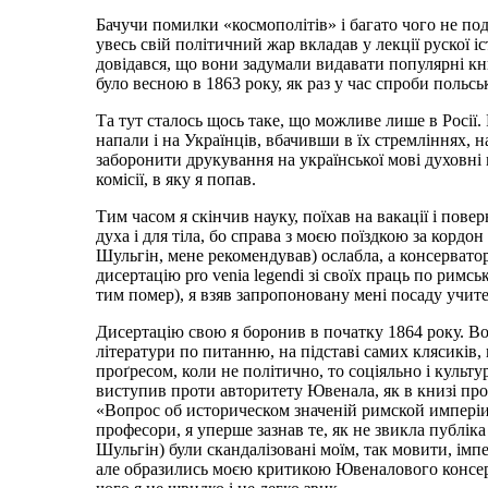
Бачучи помилки «космополітів» і багато чого не под
увесь свій політичний жар вкладав у лекції рускої 
довідався, що вони задумали видавати популярні кн
було весною в 1863 року, як раз у час спроби польсь
Та тут сталось щось таке, що можливе лише в Росії
напали і на Українців, вбачивши в їх стремліннях, 
заборонити друкування на української мові духовні 
комісії, в яку я попав.
Тим часом я скінчив науку, поїхав на вакації і пове
духа і для тіла, бо справа з моєю поїздкою за кордон
Шульгін, мене рекомендував) ослабла, а консерват
дисертацію pro venia legendi зі своїх праць по римс
тим помер), я взяв запропоновану мені посаду учителя
Дисертацію свою я боронив в початку 1864 року. Вон
літератури по питанню, на підставі самих клясиків, 
проґресом, коли не політично, то соціяльно і культ
виступив проти авторитету Ювенала, як в книзі про
«Вопрос об историческом значеній римской имперіи и
професори, я уперше зазнав те, як не звикла публіка
Шульгін) були скандалізовані моїм, так мовити, імп
але образились моєю критикою Ювеналового консерва