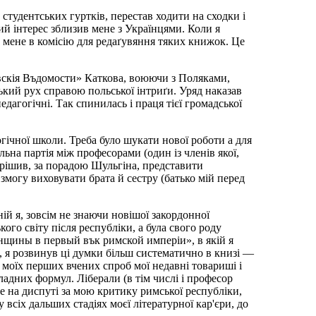
студентських гуртків, перестав ходити на сходки і
ий інтерес зблизив мене з Українцями. Коли я
а мене в комісію для редаґувяння тяких книжок. Це
овскія Въдомости» Каткова, воюючи з Поляками,
ський рух справою польської інтриґи. Уряд наказав
дагогічні. Так спинилась і праця тієї громадської
гогічної школи. Треба було шукати нової роботи а для
альна партія між професорами (один із членів якої,
 рішив, за порадою Шульгіна, представити
 змогу виховувати брата й сестру (батько мій перед
ій я, зовсім не знаючи новішої закордонної
ого світу після республіки, а була свого роду
женщины в первый вък римской имперіи», в якій я
, я розвинув ці думки більш систематично в книзі —
 моїх перших вчених спроб мої недавні товариші і
кладних формул. Ліберали (в тім числі і професор
не на диспуті за мою критику римської республіки,
сіх дальших стадіях моєї літературної кар'єри, до