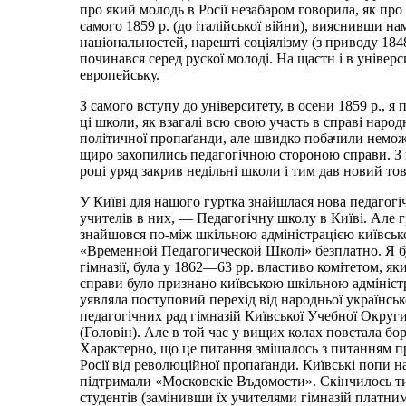
про який молодь в Росії незабаром говорила, як про 
самого 1859 р. (до італійської війни), вияснивши на
національностей, нарешті соціялізму (з приводу 184
починався серед рускої молоді. На щастн і в універс
европейську.
З самого вступу до університету, в осени 1859 р., я 
ці школи, як взагалі всю свою участь в справі народ
політичної пропаґанди, але швидко побачили неможлив
щиро захопились педагогічною стороною справи. З г
році уряд закрив недільні школи і тим дав новий то
У Київі для нашого гуртка знайшлася нова педагогіч
учителів в них, — Педагогічну школу в Київі. Але г
знайшовся по-між шкільною адміністрацією київської 
«Временной Педагогической Школі» безплатно. Я був 
гімназії, була у 1862—63 рр. властиво комітетом, 
справи було признано київською шкільною адміністр
уявляла поступовий перехід від народньої українськ
педагогічних рад гімназій Київської Учебної Округ
(Головін). Але в той час у вищих колах повстала бо
Характерно, що це питання змішалось з питанням пр
Росії від революційної пропаґанди. Київські попи на
підтримали «Московскіе Въдомости». Скінчилось ти
студентів (замінивши їх учителями гімназій платним