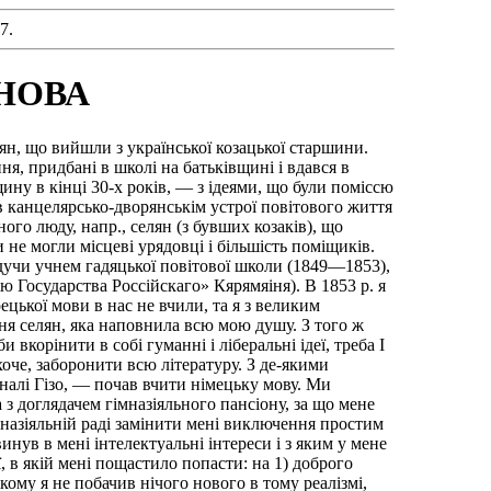
7.
АНОВА
рян, що вийшли з української козацької старшини.
ня, придбані в школі на батьківщині і вдався в
ну в кінці 30-х років, — з ідеями, що були поміссю
 в канцелярсько-дворянськім устрої повітового життя
го люду, напр., селян (з бувших козаків), що
и не могли місцеві урядовці і більшість поміщиків.
будучи учнем гадяцької повітової школи (1849—1853),
ію Государства Россійскаго» Кярямяіня). В 1853 р. я
цької мови в нас не вчили, та я з великим
ення селян, яка наповнила всю мою душу. З того ж
 вкорінити в собі гуманні і ліберальні ідеї, треба І
ахоче, заборонити всю літературу. З де-якими
налі Гізо, — почав вчити німецьку мову. Ми
 з доглядачем гімназіяльного пансіону, за що мене
мназіяльній раді замінити мені виключення простим
инув в мені інтелектуальні інтереси і з яким у мене
ї, в якій мені пощастило попасти: на 1) доброго
ому я не побачив нічого нового в тому реалізмі,