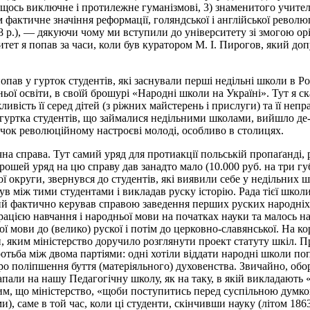
щось виключне і протилежне гуманізмові, 3) знаменитого учителя 
м фактичне значіння реформації, голяндської і англійської революц
8 р.), — дякуючи чому ми вступили до університету зі змогою орі
итет я попав за часи, коли був куратором М. І. Пирогов, який до
попав у гурток студентів, які заснували перші недільні школи в Ро
ньої освіти, в своїй брошурі «Народні школи на Україні». Тут я ск
ість її серед дітей (з ріжних майстерень і прислуги) та її непра
уртка студентів, що займалися недільними школами, вийшло де-к
вчок революційному настроєві молоді, особливо в столицях.
на справа. Тут самий уряд для протиакції польській пропаґанді, 
рошей уряд на цю справу дав занадто мало (10.000 руб. на три г
округи, звернувся до студентів, які виявили себе у недільних шк
між тими студентами і викладав руску історію. Рада тієї школи, 
який фактично керував справою заведення перших руских народніх 
ацією навчання і народньої мови на початках науки та малось на 
ої мови до (велико) рускої і потім до церковно-славянської. На 
и, яким міністерство доручило розглянути проект статуту шкіл. П
ротьба між двома партіями: одні хотіли віддати народні школи поп
о поліпшення буття (матеріяльного) духовенства. Звичайно, обор
пали на нашу Педагогічну школу, як на таку, в якій викладають «н
м, що міністерство, «щоби поступитись перед суспільною думкою
и), саме в той час, коли ці студенти, скінчивши науку (літом 186