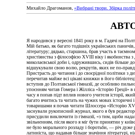
Михайло Драгоманов,
«Вибрані твори. Збірка полі
АВТО
Я народився у вересні 1841 року в м. Гадячі на Пол
Мій батько, як багато тодішніх українських паничів,
літературу; дядько, старшина, брав участь в таємн
христіянства з філософією XVIII віку і якобинства 
миколаєвської доби і, одружившись, сидів більше до
відшукували свою волю, рекрутів, яких не по-правді 
Пристрасть до читання і до своєрідної політики з д
перечитав майже всі цікаві книжки в його бібліотеці
вступив до Полтавської гімназії, де особливо пильн
упоєнням читав Гомера і Жілліса «Історію Греції» в 
часу я попав підт вплив нового учителя історії, який
багато вчитись та читать на чужих мовах історичні і
товаришами я почав читати Шлоссера «Исторію XVIII
заснували рукописний журнал, якого я був редактором
присудили виключити із гімназії, «з тим, щоби нада
звільненням, після якого я міг бути принятии у київ
не було морального розладу і боротьби, — річ дуже рі
латиніста, що надавав більше значіння літературі, 