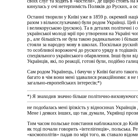
своїх слуг та ходять в «костели», де щиро стоять на 
кинулась у очі нетерпимість Поляків до Руских, а о
Останні творили у Київі уже в 1859 р. окремий наці
разом з вільнослухачами) були родом Українці. Цей 
і великоруською (рускою). Та в деталях політичні і с
української молоді мрії про утворення на Україні чо
р., але більшість не була такою радикальною і біль
стояли за народну мову в школах. Поскільки руский 
то особливої ворожнечі до руского уряду в тодішніх 
спеціяльного українського обарвлення. Інші були 
Українців, які, по реакції, готові були, подібно га
Сам родом Українець, і бачучи у Київі багато такого,
багато в чім вони мені здавалися реакційними: я не 
загально-европейських інтересів;*)
*) Я знаходив значно більше політично-виховуючого
не подобалась мені ірізкість у відносинах Українц
Мене і деяких інших, що так думали, Укряїнці проз
Тим часом польське повстання наближалося до Київа
як тоді почали говорить «інтеліґенція», польська.
«космополітів» падав по мірі того, як ставало відом