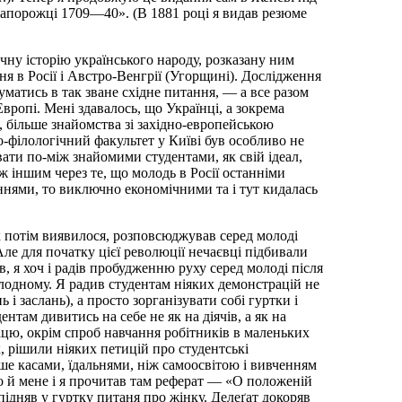
Запорожці 1709—40». (В 1881 році я видав резюме
чну історію українського народу, розказану ним
я в Росії і Австро-Венгрії (Угорщині). Дослідження
матись в так зване східне питання, — а все разом
ропі. Мені здавалось, що Українці, а зокрема
и, більше знайомства зі західно-европейською
о-філологічний факультет у Київі був особливо не
вати по-між знайомими студентами, як свій ідеал,
ж іншим через те, що молодь в Росії останніми
ннями, то виключно економічними та і тут кидалась
к потім виявилося, розповсюджував серед молоді
 Але для початку цієї революції нечаєвці підбивали
в, я хоч і радів пробудженню руху серед молоді після
зплодному. Я радив студентам ніяких демонстрацій не
і заслань), а просто зорганізувати собі гуртки і
ентам дивитись на себе не як на діячів, а як на
рацю, окрім спроб навчання робітників в маленьких
к, рішили ніяких петицій про студентські
льше касами, їдальнями, ніж самоосвітою і вивченням
ано й мене і я прочитав там реферат — «О положеній
ідняв у гуртку питаня про жінку. Делеґат докоряв