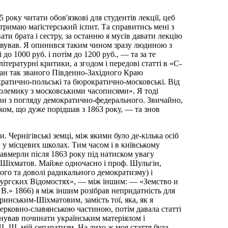
 року читати обов'язкові для студентів лекції, цеб
витримаю маґістерський іспит. Та справитись мені з
ти брата і сестру, за останню я мусів давати лекцію
аховував. Я опинився таким чином зразу людиною з
до 1000 руб. і потім до 1200 руб., — та за те
тературні критики, а згодом і передові статті в «С-
тан так званого Південно-Західного Краю
кратично-польські та бюрократично-московські. Від
 полемику з московськими часописями». Я тоді
рави з погляду демократично-федерального. Звичайно,
тком, що дуже порідшав з 1863 року, — та знов
. Чернігівські земці, між якими було де-кілька осіб
 у місцевих школах. Тим часом і в київському
завмерли після 1863 року під натиском увагу
й-Шіхматов. Майже одночасно і проф. Шульгін,
ого та доволі радикального демократизму) і
ербургских Відомостях», — між іншим: — «Земство и
 В.» 1866) я між іншим розібрав непридатність для
ринським-Шіхматовим, замість тої, яка, як я
ерковно-славянською частиною, потім давала статті
онував починати українським матеріялом і
.-Ш. мій сепаратизм. На лихо ж моя стаття була