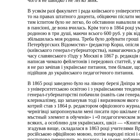
чого я не швидко і не легко звик.
В усякім разі факультет і рада київського університ
то на правах штатного доцента, обіцяючи післати мен
тим іспитом було не легко, бо обставини навалили на
в пансіоні, де вона вчилась. Крім того в 1864 році
родиною в три душі, маючи всього 600 руб. у рік від 
збільшилась моя родина. Треба було добувати гроші 
Петербургских Відомостях» (редактор Корш, опісля
(київського генерал-губернаторства), намагаючись 
часу славянського з'їзду у Москві в 1867 р. редакц
написав чимало фейлетонів і передових статтей, у я
я не раз зачіпав і українське питання, тим більше, 
підійшов до українського педагогічного питання.
В 1865 році заведено було на лівому березі Дніпра зе
з університетською освітою і з українськими тенден
генерал-губернаторстві побачили (навіть сам генера
клерикалізму, що запанував тоді і виразником яког
котрий став з 1864 р. редактором офіціозного журна
чернігівці запропонували мені писати про шкільне 
мъстный элемент в обученіи» і «0 педагогическом зн
всяких, а особливо для українських, шкіл — «Книги 
згадував вище, складалася в 1863 році учителями 
російською офіційною мовою, потім народні пісні і 
поступово переходить до руского, і в цьому добаче