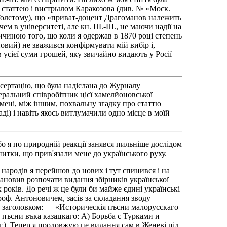
єю статтею і вистрылом Каракозова (див. № «Моск.
р. Толстому), що «приват-доцент Драгоманов належить
ем в університеті, але кн. Ш.-Ш., не маючи надії на
ричиною того, що коли я одержав в 1870 році степень
овий) не зважився конфірмувати мій вибір і,
 усієї суми грошей, яку звичайно видають у Росії
дисертацію, що була надіслана до Журналу
ральний співробітник цієї хамелйоновської
 мені, між іншим, похвальну згадку про статтю
і) і навіть якось витлумачили одно місце в моїй
о я по природній реакції занявся пильніще дослідом
нитки, що прив'язали мене до українського руху.
х народів я перейшов до нових і тут спинився і на
тановив розпочати видання збірників української
 років. До речі ж це були би майже єдині українські
проф. Антоновичем, засів за складання зводу
під заголовком: — «Историческія пъсни малорусскаго
 пъсни въка казацкаго: А) Борьба с Турками и
.). Тепер я продовжую це видання сам в Женеві під