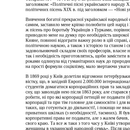
заголовком: «Політичні пісні українського народу 
політичних пісень XIX в. під заголовком — «Нові ук
Вивчення богатої прекрасної української народньої 
самим, заставило мене кріпко полюбити цей нарід і 
ж пісень про боротьбу Українців з Турками, порівню
приводило мене на думку про необхідність широкої 
Кияне, повинні відограти важну ролю в цій справі, а
політичною наукою, а також з історією та станом і 
задовольняючий складом своїх професорів, власне на
так і необхідність приготовлятись, щоби замістити 
роками одлинула від гуманітарних наук до природни
на прості формули соціялізму, мало звертаючи уваги 
В 1869 році у Київ долетіли відгомони петербурзьк
вістку, що, в західній Европі 2.000.000 інтернаціон
студентів домагатися корпораційних прав та закладів
сну, що заволодів нею після 1863 року, але старавс
робити, ні про які корпорації петицій не подавати (
корпорації та при тім головне для самоосвіти і для в
таких, що готуються до діяльності!, і покищо не вв
приватних шкілках (з необхідності!, таємних). Я бу
корпоративні права не подавати, але з жалем бачив, 
свого краю. Та все ж таки з того часу у Київі утвор
женщины в украинской народной семьъ». Після цього