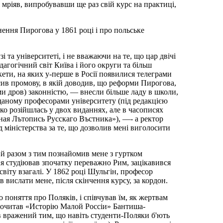
 я мріяв, випробувавши ще раз свій курс на практиці,
нення Пирогова у 1861 році і про польське
та університеті, і не вважаючи на те, що цар двічі
агогічний світ Київа і його округи та більш
ети, на яких у-перше в Росії появилися телеграми
осив промову, в якій доводив, що реформи Пирогова,
ми дров) законністю, — внесли більше ладу в школи,
иданому професорами університету (під редакцією
о розійшлась у двох виданнях, але в часописях
ная Лътопись Русскаго Въстника»), —- а ректор
д міністерства за те, що дозволив мені виголосити
 й разом з тим познайомив мене з гуртком
 я студіював зпочатку переважно Рим, зацікавився
світу взагалі. У 1862 році Шульгін, професор
в вислати мене, після скінчення курсу, за кордон.
поняття про Поляків, і співчував їм, як жертвам
 прочитав «Исторію Малой Россіи» Бантиша-
ув вражений тим, що навіть студенти-Поляки б'ють