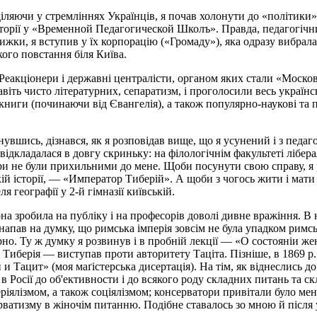
іляючи у стремліннях Українців, я почав холонути до «політики» 
історії у «Временной Педагогической Школъ». Правда, педагогічн
ижки, я вступив у їх корпорацію («Громаду»), яка одразу вибрал
кого повстання біля Київа.
. Реакціонери і державні централісти, органом яких стали «Моск
навіть чисто літературних, сепаратизм, і проголосили весь україн
книги (починаючи від Євангелія), а також популярно-наукові та пе
рнувшись, дізнався, як я розповідав вище, що я усунений і з педа
 відкладалася в довгу скриньку: на філологічнім факультеті лібер
ори не були прихильними до мене. Щоби посунути свою справу, я
ькій історії, — «Император Тиберій». А щоби з чогось жити і мати
 географії у 2-й гімназії київській.
а зробила на публіку і на професорів доволі дивне вражіння. В н
напав на думку, що римська імперія зовсім не була упадком римськ
урно. Ту ж думку я розвинув і в пробній лекції — «О состояніи 
 Тиберія — виступав проти авторитету Таціта. Пізніше, в 1869 р.
 Тацит» (моя маґістерська дисертація). На тім, як віднеслись до
 в Росії до об'ективности і до всякого роду складних питань та с
еріялізмом, а також соціялізмом; консерватори привітали було ме
тизму в жіночім питанню. Подібне ставалось зо мною й після у в