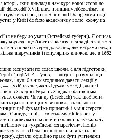
історії, який викладав нам курс нової історії до
ії, філософії XVIII віку, принципу лібералізму та
єнтуватись серед того Sturm und Drang, який тоді
пустив у Київі de facto академичну волю, схожу на
сії (я не беру до уваги Остзейські губерні). Я описав
ажу коротко, що багато з нас взялися за діло з метою
ктичність навіть серед дорослих, але неграмотних, і
ілька підручників і популярних книжок, але в 1862
рішив заснувати по селах школи, а для підготовки
уберні). Тоді М. А. Тулов, — людина розумна, що
олах, і душ 6 з них згодилися давати лекції у
— в якій взяли участь і де-які молоді учителі
шкіл в Західній Україні. Завдяки обставинам
увазі скласти Читанку (Lesebuch) так, щоб вона
користь цього принципу висловилась більшість
ринцип цей був майже принятий і в міністерстві
ам і Синоду, інші — світському міністерству.
онці попівської школи виставляли її, як охорону
ігілісти» та «українські сепаратісти». Попів
» усунуло із Педагогічної школи викладачів
3 року), дістали офіційно право бути учителями