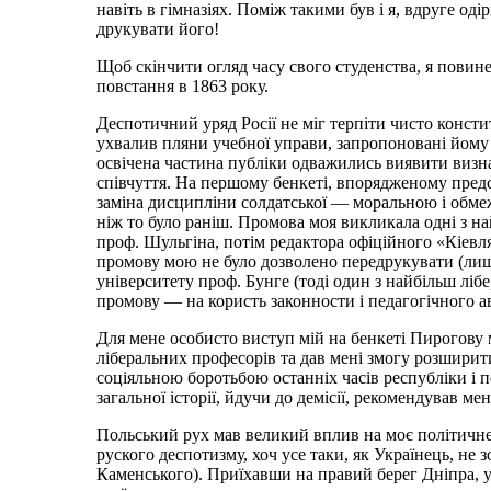
навіть в гімназіях. Поміж такими був і я, вдруге оді
друкувати його!
Щоб скінчити огляд часу свого студенства, я повине
повстання в 1863 року.
Деспотичний уряд Росії не міг терпіти чисто консти
ухвалив пляни учебної управи, запропоновані йому 
освічена частина публіки одважились виявити визна
співчуття. На першому бенкеті, впорядженому предс
заміна дисципліни солдатської — моральною і обмеж
ніж то було раніш. Промова моя викликала одні з н
проф. Шульгіна, потім редактора офіційного «Кіевл
промову мою не було дозволено передрукувати (лиш
університету проф. Бунге (тоді один з найбільш лібе
промову — на користь законности і педагогічного а
Для мене особисто виступ мій на бенкеті Пирогову м
ліберальних професорів та дав мені змогу розширит
соціяльною боротьбою останніх часів республіки і по
загальної історії, йдучи до демісії, рекомендував ме
Польський рух мав великий вплив на моє політичне 
руского деспотизму, хоч усе таки, як Українець, не
Каменського). Приїхавши на правий берег Дніпра, у 