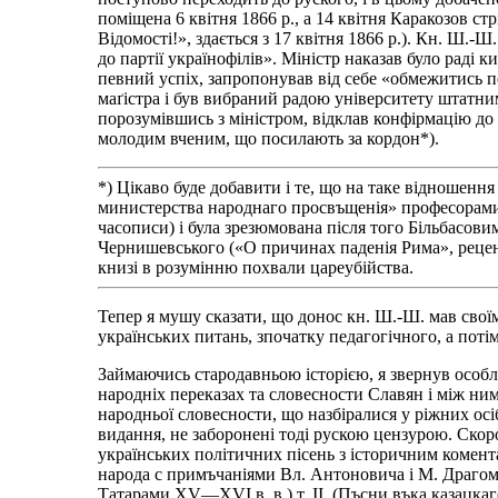
поміщена 6 квітня 1866 р., а 14 квітня Каракозов с
Відомості!», здається з 17 квітня 1866 р.). Кн. Ш.
до партії українофілів». Міністр наказав було раді 
певний успіх, запропонував від себе «обмежитись по
маґістра і був вибраний радою університету штатним
порозумівшись з міністром, відклав конфірмацію до 
молодим вченим, що посилають за кордон*).
*) Цікаво буде добавити і те, що на таке відношенн
министерства народнаго просвъщенія» професорами Б
часописи) і була зрезюмована після того Більбасов
Чернишевського («О причинах паденія Рима», рецензі
книзі в розумінню похвали цареубійства.
Тепер я мушу сказати, що донос кн. Ш.-Ш. мав свої
українських питань, зпочатку педагогічного, а потім
Займаючись стародавньою історією, я звернув особлив
народніх переказах та словесности Славян і між ним
народньої словесности, що назбіралися у ріжних осіб
видання, не заборонені тоді рускою цензурою. Скоро 
українських політичних пісень з історичним комента
народа с примъчаніями Вл. Антоновича і М. Драгома
Татарами XV—XVI в. в.) т. ІІ. (Пъсни въка казацка