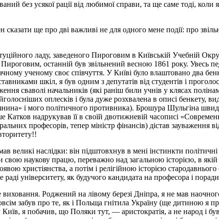
рваний без усякої рації від любимої справи, та ще саме тоді, коли
н сказати ще про дві важливі не для одного мене події: про звіль
туційного ладу, заведеного Пироговим в Київській Учебній Окрузі 
Пироговим, останній був звільнений весною 1861 року. Увесь пед
чному ученому своє співчуття. У Київі було влаштовано два бенк
тавниками шкіл, я був одним з депутатів від студентів і прогол
ення сваволі начальників (які раніш били учнів у клясах поліна
айголосніших оплесків і була дуже розхвалена в описі бенкету, в
янина» і мого політичного противника). Брошура Шульгіна швидк
е Катков надрукував її в своїй двотижневій часописі «Современ
ральних професорів, тепер міністр фінансів) дістав зауваження ві
вторитету!!
ав великі наслідки: він підштовхнув в мені інстинкти політичні
и свою наукову працю, переважно над загальною історією, в якій
явою христіянства, а потім і релігійною історією стародавнього 
не раді університету, як будучого кандидата на професора і поради
виховання. Роджений на лівому березі Дніпра, я не мав наочного 
 зовсім забув про те, як і Польща гнітила Україну (ще дитиною я
Київ, я побачив, що Поляки тут, — аристократія, а не народ і б